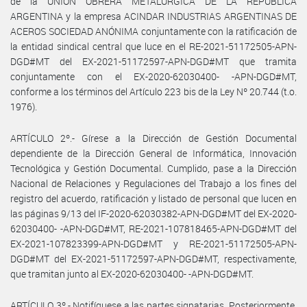
de la UNIÓN OBRERA METALÚRGICA DE LA REPÚBLICA
ARGENTINA y la empresa ACINDAR INDUSTRIAS ARGENTINAS DE
ACEROS SOCIEDAD ANÓNIMA conjuntamente con la ratificación de
la entidad sindical central que luce en el RE-2021-51172505-APN-
DGD#MT del EX-2021-51172597-APN-DGD#MT que tramita
conjuntamente con el EX-2020-62030400- -APN-DGD#MT,
conforme a los términos del Artículo 223 bis de la Ley Nº 20.744 (t.o.
1976).
ARTÍCULO 2º.- Gírese a la Dirección de Gestión Documental
dependiente de la Dirección General de Informática, Innovación
Tecnológica y Gestión Documental. Cumplido, pase a la Dirección
Nacional de Relaciones y Regulaciones del Trabajo a los fines del
registro del acuerdo, ratificación y listado de personal que lucen en
las páginas 9/13 del IF-2020-62030382-APN-DGD#MT del EX-2020-
62030400- -APN-DGD#MT, RE-2021-107818465-APN-DGD#MT del
EX-2021-107823399-APN-DGD#MT y RE-2021-51172505-APN-
DGD#MT del EX-2021-51172597-APN-DGD#MT, respectivamente,
que tramitan junto al EX-2020-62030400- -APN-DGD#MT.
ARTÍCULO 3º.- Notifíquese a las partes signatarias. Posteriormente,