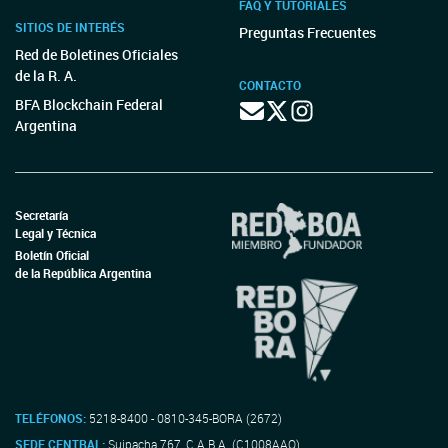
FAQ Y TUTORIALES
SITIOS DE INTERÉS
Preguntas Frecuentes
Red de Boletines Oficiales
de la R. A.
CONTACTO
BFA Blockchain Federal
Argentina
Secretaría
Legal y Técnica
Boletín Oficial
de la República Argentina
TELÉFONOS:
5218-8400 - 0810-345-BORA (2672)
SEDE CENTRAL:
Suipacha 767, C.A.B.A. (C1008AAO)