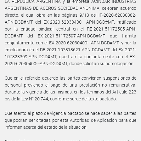
LA REPÚBLICA ARGENTINA y la empresa ACINDAR INDUSTRIAS
ARGENTINAS DE ACEROS SOCIEDAD ANÓNIMA, celebran acuerdo
directo, el cual obra en las páginas 9/13 del IF-2020-62030382-
APN-DGD#MT del EX-2020-62030400- -APN-DGD#MT, ratificado
por la entidad sindical central en el RE-2021-51172505-APN-
DGD#MT del EX-2021-51172597-APN-DGD#MT que tramita
conjuntamente con el EX-2020-62030400- -APN-DGD#MT, y por la
empleadora en el RE-2021-107818621-APN-DGD#MT del EX-2021-
107823399-APN-DGD#MT, que tramita conjuntamente con el EX-
2020-62030400- -APN-DGD#MT, donde solicitan su homologación.
Que en el referido acuerdo las partes convienen suspensiones de
personal previendo el pago de una prestación no remunerativa,
durante la vigencia de las mismas, en los términos del Artículo 223
bis de la Ley N° 20.744, conforme surge del texto pactado.
Que atento al plazo de vigencia pactado se hace saber a las partes
que podrán ser citadas por esta Autoridad de Aplicación para que
informen acerca del estado de la situación.