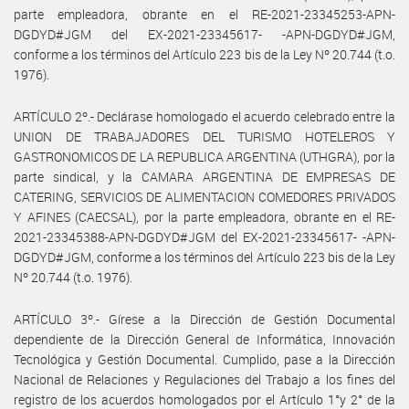
parte empleadora, obrante en el RE-2021-23345253-APN-
DGDYD#JGM del EX-2021-23345617- -APN-DGDYD#JGM,
conforme a los términos del Artículo 223 bis de la Ley Nº 20.744 (t.o.
1976).
ARTÍCULO 2º.- Declárase homologado el acuerdo celebrado entre la
UNION DE TRABAJADORES DEL TURISMO HOTELEROS Y
GASTRONOMICOS DE LA REPUBLICA ARGENTINA (UTHGRA), por la
parte sindical, y la CAMARA ARGENTINA DE EMPRESAS DE
CATERING, SERVICIOS DE ALIMENTACION COMEDORES PRIVADOS
Y AFINES (CAECSAL), por la parte empleadora, obrante en el RE-
2021-23345388-APN-DGDYD#JGM del EX-2021-23345617- -APN-
DGDYD#JGM, conforme a los términos del Artículo 223 bis de la Ley
Nº 20.744 (t.o. 1976).
ARTÍCULO 3º.- Gírese a la Dirección de Gestión Documental
dependiente de la Dirección General de Informática, Innovación
Tecnológica y Gestión Documental. Cumplido, pase a la Dirección
Nacional de Relaciones y Regulaciones del Trabajo a los fines del
registro de los acuerdos homologados por el Artículo 1°y 2° de la