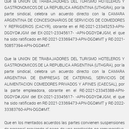
Que la UNION DE TRABAJADORES DEL TURISMO HOTELEROS Y
GASTRONOMICOS DE LA REPUBLICA ARGENTINA (UTHGRA), por la
parte sindical, celebra un acuerdo directo con la CAMARA
ARGENTINA DE CONCESIONARIOS DE SERVICIOS DE COMEDORES
Y REFRIGERIOS (CACYR), obrante en el RE-2021-23345253-APN-
DGDYD#JGM del EX-2021-23345617- -APN-DGDYD#JGM, el que
ha sido ratificado en RE-2021-23369473-APN-DGD#MT y RE-2021-
50857394-APN-DGD#MT.
Que la UNION DE TRABAJADORES DEL TURISMO HOTELEROS Y
GASTRONOMICOS DE LA REPUBLICA ARGENTINA (UTHGRA), por la
parte sindical, celebra un acuerdo directo con la CAMARA
ARGENTINA DE EMPRESAS DE CATERING, SERVICIOS DE
ALIMENTACION COMEDORES PRIVADOS Y AFINES (CAECSAL), por
la parte empleadora, obrante en el RE-2021-23345388-APN-
DGDYD#JGM del EX-2021-23345617- -APN-DGDYD#JGM, el que
ha sido ratificado en RE-2021-23369473-APN-DGD#MT y RE-2022-
33383760-APN-DGD#MT.
Que en los mentados acuerdos las partes convienen suspensiones
de personal previendo el pago de una prestación no remunerativa,