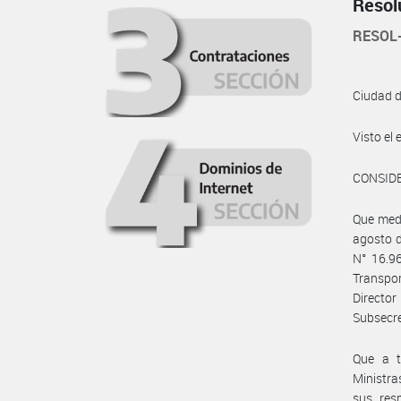
Resol
RESOL
Ciudad 
Visto e
CONSID
Que medi
agosto d
N° 16.96
Transpor
Directo
Subsecre
Que a t
Ministra
sus res