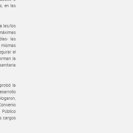
s, en las
a las/los
s máximas
ías- las
s mismas
egurar el
forman la
anitaria
probó la
esarrollo
ologaron,
Convenio
 Público
s cargos