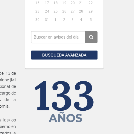
16
17
18
19
20
21
22
23
24
25
26
27
28
29
30
31
1
2
3
4
5
BÚSQUEDA AVANZADA
del 13 de
alone (MI
cional de
 cargo de
es de la
nomía.
 las/los
bierno en
izados a