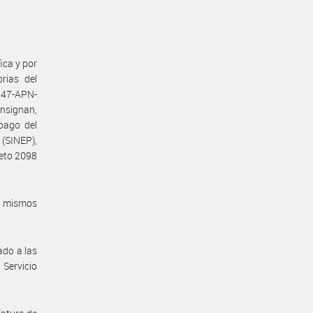
ica y por
rias del
847-APN-
nsignan,
pago del
(SINEP),
reto 2098
s mismos
ado a las
Servicio