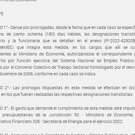
E:
 1°.- Danse por prorrogadas, desde la fecha que en cada caso se especif
no de ciento ochenta (180) días hábiles, las designaciones transito
ario y la funcionaria que se detallan en el anexo (IF-2022-42920
MEC) que integra esta medida, en los cargos que allí se co
ientes al Ministerio de Economía, autorizándose el correspondiente 
nto por función ejecutiva del Sistema Nacional de Empleo Público 
 por el Convenio Colectivo de Trabajo Sectorial homologado por el dec
 diciembre de 2008, conforme en cada caso se indica.
O 2°.- Las prórrogas dispuestas en esta medida se efectúan en lo
 en los que fueran realizadas las respectivas designaciones transitorias.
 3°.- El gasto que demande el cumplimiento de esta medida será imput
s presupuestarias de la Jurisdicción 50 - Ministerio de Economía, 
rativo Financiero 328 - Secretaría de Energía para el ejercicio 2022.