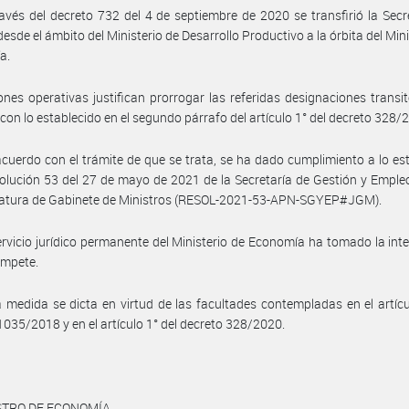
avés del decreto 732 del 4 de septiembre de 2020 se transfirió la Secr
desde el ámbito del Ministerio de Desarrollo Productivo a la órbita del Mini
a.
nes operativas justifican prorrogar las referidas designaciones transit
con lo establecido en el segundo párrafo del artículo 1° del decreto 328/
cuerdo con el trámite de que se trata, se ha dado cumplimiento a lo es
solución 53 del 27 de mayo de 2021 de la Secretaría de Gestión y Emple
efatura de Gabinete de Ministros (RESOL-2021-53-APN-SGYEP#JGM).
ervicio jurídico permanente del Ministerio de Economía ha tomado la int
ompete.
 medida se dicta en virtud de las facultades contempladas en el artícu
1035/2018 y en el artículo 1° del decreto 328/2020.
STRO DE ECONOMÍA