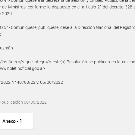
 4°.- Comuníquese a la Secretaría de Gestión y Empleo Público de la Je
 de Ministros, conforme lo dispuesto en el artículo 2° del decreto 328 
e 2020.
 5°.- Comuníquese, publíquese, dese a la Dirección Nacional del Registro 
e.
Guzmán
/los Anexo/s que integra/n este(a) Resolución se publican en la edició
w.boletinoficial.gob.ar-
6/2022 N° 40708/22 v. 06/06/2022
e publicación 06/06/2022
Anexo - 1