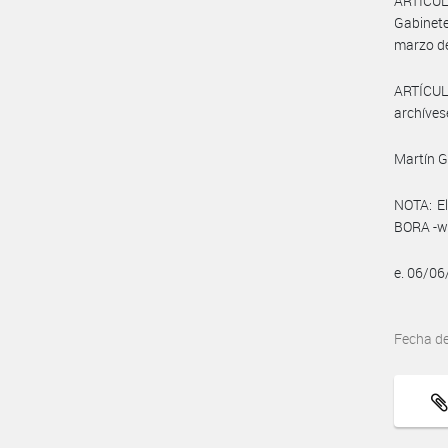
ARTÍCULO
Gabinete
marzo d
ARTÍCULO
archíves
Martín 
NOTA: El
BORA -ww
e. 06/0
Fecha d