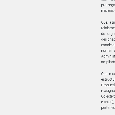
prorroga
mismas c
Que, asi
Ministra
de orga
designa
condicio
normal d
Adminis
ampliada
Que med
estructu
Producti
reasign
Colecti
(SINEP),
pertenec