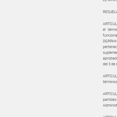
RESUELV
ARTÍCULO
el térmi
funcion
DGRRHH#
pertenec
supleme
aprobado
del 3 de
ARTÍCUL
términos
ARTÍCULO
partida
Administ