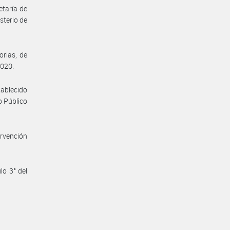
etaría de
sterio de
orias, de
2020.
tablecido
o Público
ervención
lo 3° del