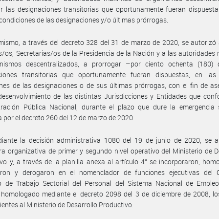
r las designaciones transitorias que oportunamente fueran dispuesta
ondiciones de las designaciones y/o últimas prórrogas.
mismo, a través del decreto 328 del 31 de marzo de 2020, se autorizó 
s/os, Secretarias/os de la Presidencia de la Nación y a las autoridade
nismos descentralizados, a prorrogar –por ciento ochenta (180) d
ciones transitorias que oportunamente fueran dispuestas, en la
nes de las designaciones o de sus últimas prórrogas, con el fin de as
esenvolvimiento de las distintas Jurisdicciones y Entidades que con
tración Pública Nacional, durante el plazo que dure la emergencia s
 por el decreto 260 del 12 de marzo de 2020.
iante la decisión administrativa 1080 del 19 de junio de 2020, se a
ra organizativa de primer y segundo nivel operativo del Ministerio de D
vo y, a través de la planilla anexa al artículo 4° se incorporaron, hom
aron y derogaron en el nomenclador de funciones ejecutivas del 
vo de Trabajo Sectorial del Personal del Sistema Nacional de Empleo
 homologado mediante el decreto 2098 del 3 de diciembre de 2008, lo
ientes al Ministerio de Desarrollo Productivo.