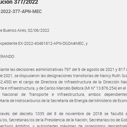
ución 377/2022
-2022-377-APN-MEC
de Buenos Aires, 02/06/2022
l expediente EX-2022-40461612-APN-DGDA#MEC, y
ERANDO:
ante las decisiones administrativas 797 del 9 de agosto de 2021 y 817 
e 2021, se dispusieron las designaciones transitorias de Nancy Ruth Sc
2.450) en el cargo de Directora de Infraestructura de la Dirección Na
te e Infraestructura, y de Carlos Marcelo Bellora (MI N° 13.876.254) en el
r Nacional de Transporte e Infraestructura, ambos dependient
taría de Hidrocarburos de la Secretaría de Energía del Ministerio de Eco
ravés del decreto 1035 del 8 de noviembre de 2018 se facultó a
s/os, Secretarias/os de la Presidencia de la Nación, Secretarias/os de Go
pectivos ámbitos, y autoridades máximas de organismos descentral