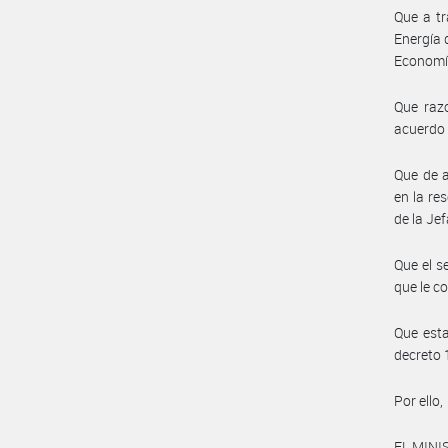
Que a tr
Energía 
Economí
Que razo
acuerdo 
Que de a
en la re
de la J
Que el s
que le c
Que esta
decreto 
Por ello,
EL MINI