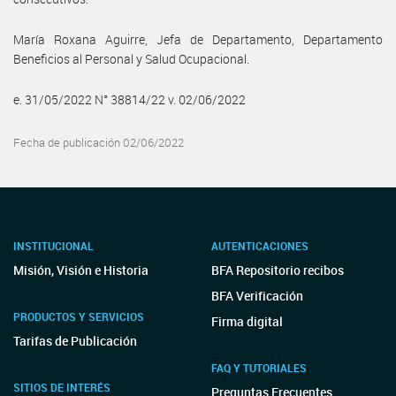
María Roxana Aguirre, Jefa de Departamento, Departamento
Beneficios al Personal y Salud Ocupacional.
e. 31/05/2022 N° 38814/22 v. 02/06/2022
Fecha de publicación 02/06/2022
INSTITUCIONAL
AUTENTICACIONES
Misión, Visión e Historia
BFA Repositorio recibos
BFA Verificación
PRODUCTOS Y SERVICIOS
Firma digital
Tarifas de Publicación
FAQ Y TUTORIALES
SITIOS DE INTERÉS
Preguntas Frecuentes