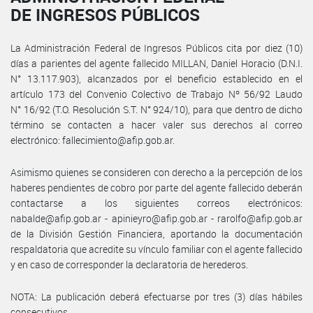
DE INGRESOS PÚBLICOS
La Administración Federal de Ingresos Públicos cita por diez (10)
días a parientes del agente fallecido MILLAN, Daniel Horacio (D.N.I.
N° 13.117.903), alcanzados por el beneficio establecido en el
artículo 173 del Convenio Colectivo de Trabajo Nº 56/92 Laudo
N° 16/92 (T.O. Resolución S.T. N° 924/10), para que dentro de dicho
término se contacten a hacer valer sus derechos al correo
electrónico: fallecimiento@afip.gob.ar.
Asimismo quienes se consideren con derecho a la percepción de los
haberes pendientes de cobro por parte del agente fallecido deberán
contactarse a los siguientes correos electrónicos:
nabalde@afip.gob.ar - apinieyro@afip.gob.ar - rarolfo@afip.gob.ar
de la División Gestión Financiera, aportando la documentación
respaldatoria que acredite su vínculo familiar con el agente fallecido
y en caso de corresponder la declaratoria de herederos.
NOTA: La publicación deberá efectuarse por tres (3) días hábiles
consecutivos.