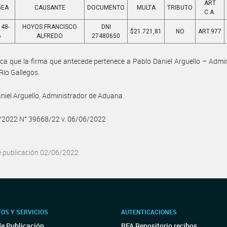
ART
GEA
CAUSANTE
DOCUMENTO
MULTA
TRIBUTO
C.A.
148-
HOYOS FRANCISCO
DNI
$21.721,81
NO
ART.977
6
ALFREDO
27480650
fica que la firma que antecede pertenece a Pablo Daniel Arguello – Admi
ío Gallegos.
niel Arguello, Administrador de Aduana.
6/2022 N° 39668/22 v. 06/06/2022
e publicación 02/06/2022
OS Y SERVICIOS
AUTENTICACIONES
de Publicación
BFA Repositorio recibos