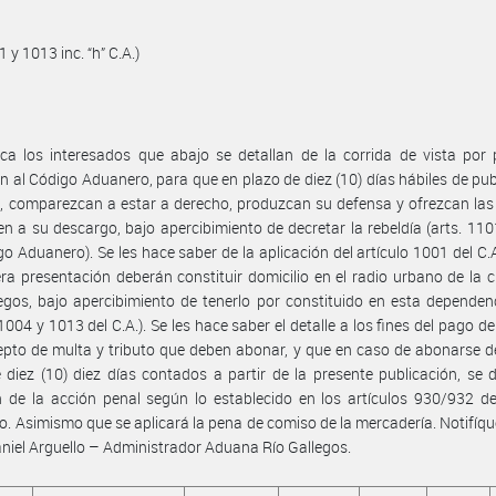
1 y 1013 inc. “h” C.A.)
ica los interesados que abajo se detallan de la corrida de vista por
ón al Código Aduanero, para que en plazo de diez (10) días hábiles de pub
, comparezcan a estar a derecho, produzcan su defensa y ofrezcan la
n a su descargo, bajo apercibimiento de decretar la rebeldía (arts. 11
go Aduanero). Se les hace saber de la aplicación del artículo 1001 del C.
ra presentación deberán constituir domicilio en el radio urbano de la 
egos, bajo apercibimiento de tenerlo por constituido en esta dependenc
1004 y 1013 del C.A.). Se les hace saber el detalle a los fines del pago de
pto de multa y tributo que deben abonar, y que en caso de abonarse d
 diez (10) diez días contados a partir de la presente publicación, se d
n de la acción penal según lo establecido en los artículos 930/932 d
. Asimismo que se aplicará la pena de comiso de la mercadería. Notifíqu
niel Arguello – Administrador Aduana Río Gallegos.