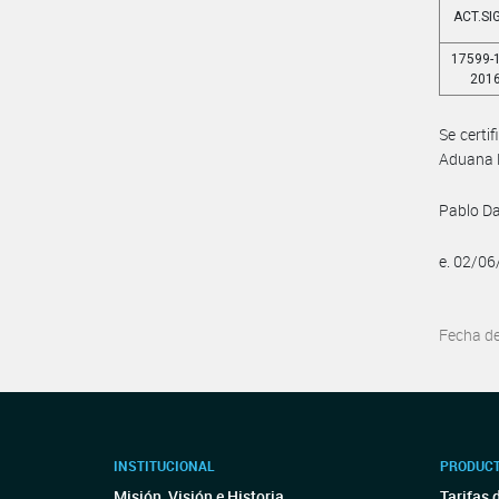
ACT.SI
17599-
201
Se certi
Aduana R
Pablo Da
e. 02/0
Fecha d
INSTITUCIONAL
PRODUCT
Misión, Visión e Historia
Tarifas 