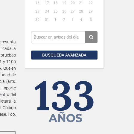
16
17
18
19
20
21
22
23
24
25
26
27
28
29
30
31
1
2
3
4
5
 presunta
licada la
BÚSQUEDA AVANZADA
s pruebas
01 y 1105
A. Que en
ciudad de
ia (arts.
l importe
entro del
ictará la
el Código
ese. Fdo.