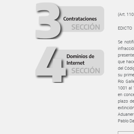
(Art. 110
EDICTO
Se notif
infracci
presente
que hace
del Códi
su prime
Río Gall
1001 al 
en conce
plazo de
extinció
Aduanero
Pablo Da