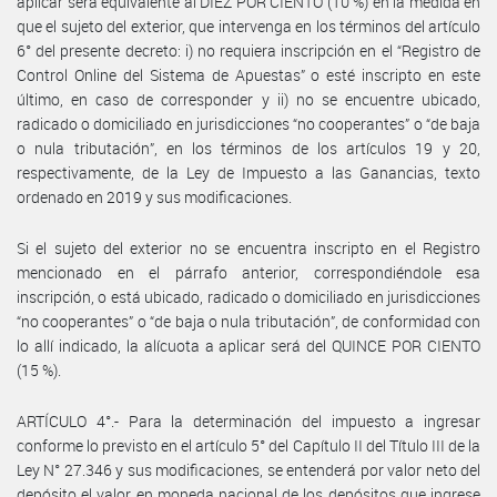
aplicar será equivalente al DIEZ POR CIENTO (10 %) en la medida en
que el sujeto del exterior, que intervenga en los términos del artículo
6° del presente decreto: i) no requiera inscripción en el “Registro de
Control Online del Sistema de Apuestas” o esté inscripto en este
último, en caso de corresponder y ii) no se encuentre ubicado,
radicado o domiciliado en jurisdicciones “no cooperantes” o “de baja
o nula tributación”, en los términos de los artículos 19 y 20,
respectivamente, de la Ley de Impuesto a las Ganancias, texto
ordenado en 2019 y sus modificaciones.
Si el sujeto del exterior no se encuentra inscripto en el Registro
mencionado en el párrafo anterior, correspondiéndole esa
inscripción, o está ubicado, radicado o domiciliado en jurisdicciones
“no cooperantes” o “de baja o nula tributación”, de conformidad con
lo allí indicado, la alícuota a aplicar será del QUINCE POR CIENTO
(15 %).
ARTÍCULO 4°.- Para la determinación del impuesto a ingresar
conforme lo previsto en el artículo 5° del Capítulo II del Título III de la
Ley N° 27.346 y sus modificaciones, se entenderá por valor neto del
depósito el valor en moneda nacional de los depósitos que ingrese