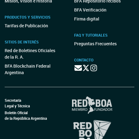
Misión, Visión e Historia
BFA Repositorio recibos
BFA Verificación
PRODUCTOS Y SERVICIOS
Firma digital
Tarifas de Publicación
FAQ Y TUTORIALES
SITIOS DE INTERÉS
Preguntas Frecuentes
Red de Boletines Oficiales
de la R. A.
CONTACTO
BFA Blockchain Federal
Argentina
Secretaría
Legal y Técnica
Boletín Oficial
de la República Argentina