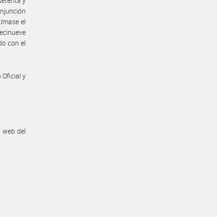
setenta y
onjunción
tímase el
iecinueve
do con el
.
Oficial y
n web del