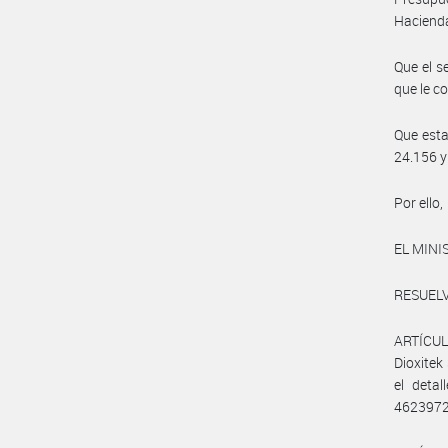
Hacienda
Que el s
que le c
Que esta 
24.156 y
Por ello,
EL MINI
RESUELV
ARTÍCUL
Dioxitek
el deta
4623972