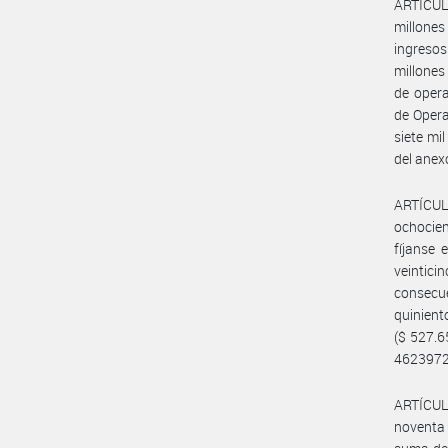
ARTÍCUL
millones
ingresos
millones
de opera
de Opera
siete mil
del ane
ARTÍCULO
ochocien
fíjanse 
veintici
consecu
quinient
($ 527.6
462397
ARTÍCUL
noventa 