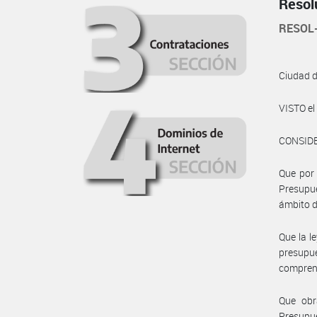
Resol
RESOL
Ciudad 
VISTO e
CONSID
Que por 
Presupue
ámbito d
Que la l
presupu
comprend
Que obr
Presupu