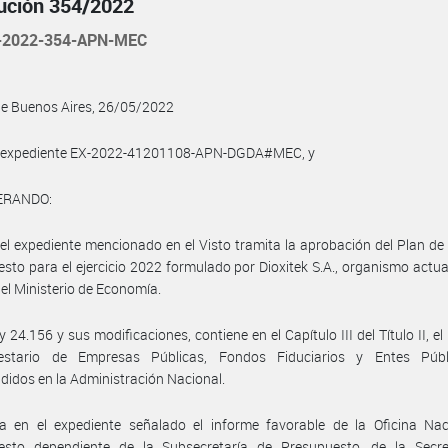
ución 354/2022
-2022-354-APN-MEC
de Buenos Aires, 26/05/2022
l expediente EX-2022-41201108-APN-DGDA#MEC, y
ERANDO:
el expediente mencionado en el Visto tramita la aprobación del Plan de
sto para el ejercicio 2022 formulado por Dioxitek S.A., organismo actua
el Ministerio de Economía.
ey 24.156 y sus modificaciones, contiene en el Capítulo III del Título II, e
estario de Empresas Públicas, Fondos Fiduciarios y Entes Púb
idos en la Administración Nacional.
a en el expediente señalado el informe favorable de la Oficina Nac
esto dependiente de la Subsecretaría de Presupuesto, de la Secre