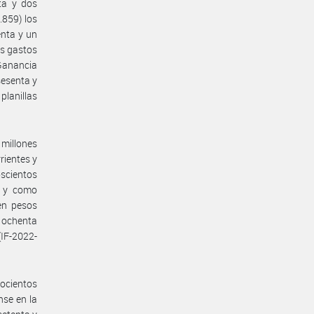
ta y dos
.859) los
enta y un
os gastos
(Ganancia
sesenta y
 planillas
 millones
rientes y
oscientos
s, y como
en pesos
s ochenta
(IF-2022-
ocientos
nse en la