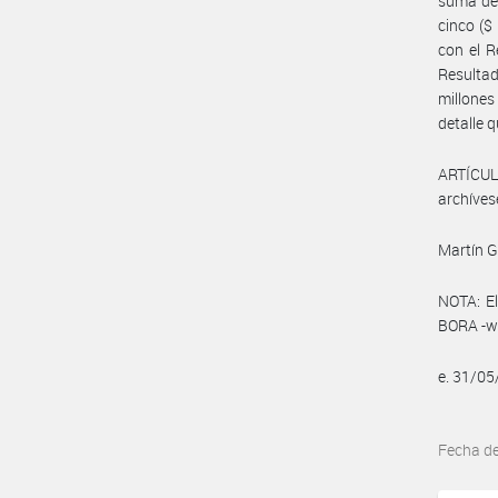
suma de 
cinco ($
con el R
Resultad
millones
detalle 
ARTÍCULO
archíves
Martín 
NOTA: El
BORA -ww
e. 31/0
Fecha d