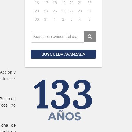
16
17
18
19
20
21
22
23
24
25
26
27
28
29
30
31
1
2
3
4
5
BÚSQUEDA AVANZADA
 Acción y
nte en el
l Régimen
licos no
ional de
taría de