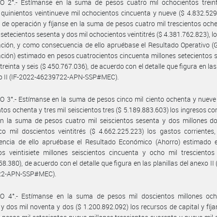
O 2°.- Estímanse en la suma de pesos cuatro mil ochocientos trein
 quinientos veintinueve mil ochocientos cincuenta y nueve ($ 4.832.529
 de operación y fíjanse en la suma de pesos cuatro mil trescientos och
 setecientos sesenta y dos mil ochocientos veintitrés ($ 4.381.762.823), l
ción, y como consecuencia de ello apruébase el Resultado Operativo 
ción) estimado en pesos cuatrocientos cincuenta millones setecientos 
 treinta y seis ($ 450.767.036), de acuerdo con el detalle que figura en las
xo II (IF-2022-46239722-APN-SSP#MEC).
 3°.- Estímanse en la suma de pesos cinco mil ciento ochenta y nueve
tos ochenta y tres mil seiscientos tres ($ 5.189.883.603) los ingresos cor
en la suma de pesos cuatro mil seiscientos sesenta y dos millones d
nco mil doscientos veintitrés ($ 4.662.225.223) los gastos corriente
encia de ello apruébase el Resultado Económico (Ahorro) estimado 
os veintisiete millones seiscientos cincuenta y ocho mil tresciento
58.380), de acuerdo con el detalle que figura en las planillas del anexo II 
22-APN-SSP#MEC).
O 4°.- Estímanse en la suma de pesos mil doscientos millones och
y dos mil noventa y dos ($ 1.200.892.092) los recursos de capital y fíja