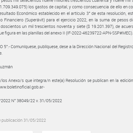
pesos mil setecientos nueve millones trescientos cuarenta y nueve mil 
 1.709.349.075) los gastos de capital, y como consecuencia de ello en c
esultado Económico establecido en el artículo 3° de esta resolución, es
o Financiero (Superávit) para el ejercicio 2022, en la suma de pesos d
 doscientos un mil trescientos noventa y siete ($ 19.201.397), de acuer
que figura en las planillas del anexo II (IF-2022-46239722-APN-SSP#MEC)
 5°.- Comuníquese, publíquese, dese a la Dirección Nacional del Registro 
e.
Guzmán
/los Anexo/s que integra/n este(a) Resolución se publican en la edició
w.boletinoficial.gob.ar-
5/2022 N° 38049/22 v. 31/05/2022
e publicación 31/05/2022