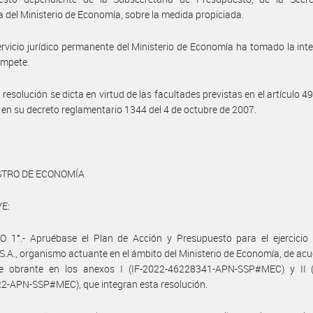
 del Ministerio de Economía, sobre la medida propiciada.
ervicio jurídico permanente del Ministerio de Economía ha tomado la int
ompete.
resolución se dicta en virtud de las facultades previstas en el artículo 49
 en su decreto reglamentario 1344 del 4 de octubre de 2007.
STRO DE ECONOMÍA
E:
O 1°.- Apruébase el Plan de Acción y Presupuesto para el ejercicio
 S.A., organismo actuante en el ámbito del Ministerio de Economía, de ac
lle obrante en los anexos I (IF-2022-46228341-APN-SSP#MEC) y II (
2-APN-SSP#MEC), que integran esta resolución.