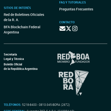
FAQ Y TUTORIALES
SITIOS DE INTERÉS
Preguntas Frecuentes
Red de Boletines Oficiales
de la R. A.
CONTACTO
BFA Blockchain Federal
Argentina
Secretaría
Legal y Técnica
Boletín Oficial
de la República Argentina
TELÉFONOS:
5218-8400 - 0810-345-BORA (2672)
SEDE CENTRAL:
Suipacha 767, C.A.B.A. (C1008AAO)