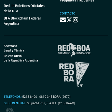
Preguntas Frecuentes
Red de Boletines Oficiales
de la R. A.
CONTACTO
BFA Blockchain Federal
Argentina
Secretaría
Legal y Técnica
Boletín Oficial
de la República Argentina
TELÉFONOS:
5218-8400 - 0810-345-BORA (2672)
SEDE CENTRAL:
Suipacha 767, C.A.B.A. (C1008AAO)