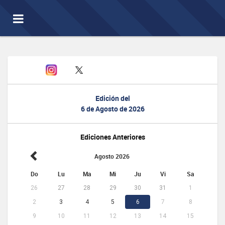
Toggle
navigation
Edición del
6 de Agosto de 2026
Ediciones Anteriores
Agosto 2026
Do
Lu
Ma
Mi
Ju
Vi
Sa
26
27
28
29
30
31
1
2
3
4
5
6
7
8
9
10
11
12
13
14
15