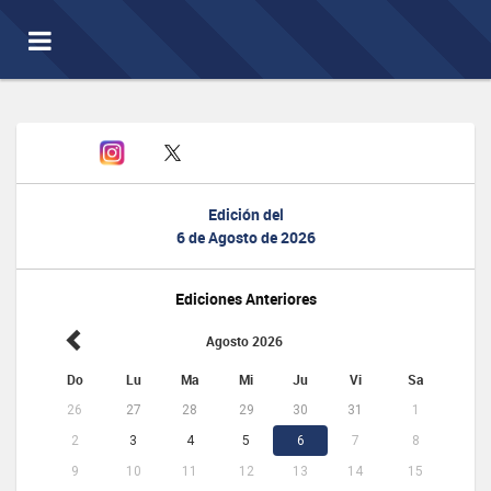
Toggle
navigation
Edición del
6 de Agosto de 2026
Ediciones Anteriores
Agosto 2026
Do
Lu
Ma
Mi
Ju
Vi
Sa
26
27
28
29
30
31
1
2
3
4
5
6
7
8
9
10
11
12
13
14
15