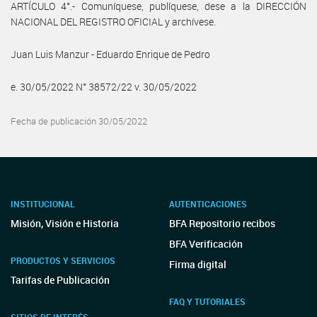
ARTÍCULO 4°.- Comuníquese, publíquese, dese a la DIRECCIÓN
NACIONAL DEL REGISTRO OFICIAL y archívese.
Juan Luis Manzur - Eduardo Enrique de Pedro
e. 30/05/2022 N° 38572/22 v. 30/05/2022
Fecha de publicación 30/05/2022
INSTITUCIONAL
AUTENTICACIONES
Misión, Visión e Historia
BFA Repositorio recibos
BFA Verificación
PRODUCTOS Y SERVICIOS
Firma digital
Tarifas de Publicación
FAQ Y TUTORIALES