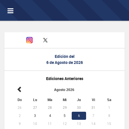
Toggle
navigation
Edición del
6 de Agosto de 2026
Ediciones Anteriores
Agosto 2026
Do
Lu
Ma
Mi
Ju
Vi
Sa
26
27
28
29
30
31
1
2
3
4
5
6
7
8
9
10
11
12
13
14
15