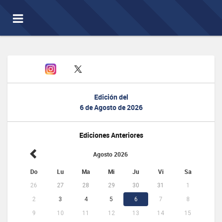
Toggle
navigation
Edición del
6 de Agosto de 2026
Ediciones Anteriores
Agosto 2026
Do
Lu
Ma
Mi
Ju
Vi
Sa
26
27
28
29
30
31
1
2
3
4
5
6
7
8
9
10
11
12
13
14
15