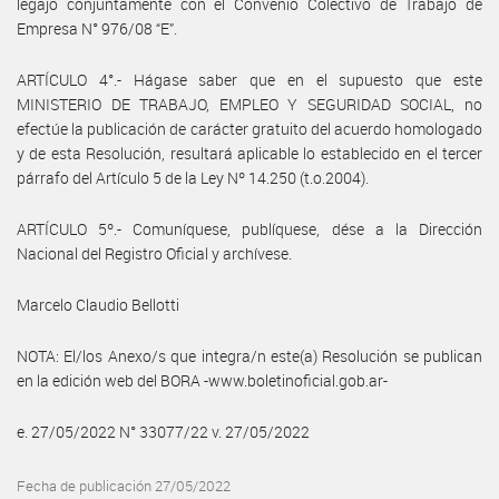
legajo conjuntamente con el Convenio Colectivo de Trabajo de
Empresa N° 976/08 “E”.
ARTÍCULO 4°.- Hágase saber que en el supuesto que este
MINISTERIO DE TRABAJO, EMPLEO Y SEGURIDAD SOCIAL, no
efectúe la publicación de carácter gratuito del acuerdo homologado
y de esta Resolución, resultará aplicable lo establecido en el tercer
párrafo del Artículo 5 de la Ley Nº 14.250 (t.o.2004).
ARTÍCULO 5º.- Comuníquese, publíquese, dése a la Dirección
Nacional del Registro Oficial y archívese.
Marcelo Claudio Bellotti
NOTA: El/los Anexo/s que integra/n este(a) Resolución se publican
en la edición web del BORA -www.boletinoficial.gob.ar-
e. 27/05/2022 N° 33077/22 v. 27/05/2022
Fecha de publicación 27/05/2022