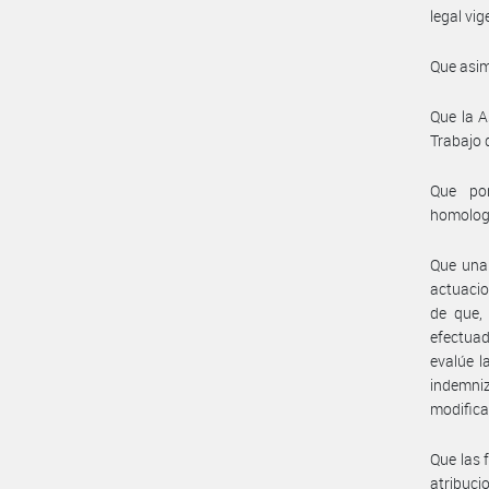
legal vig
Que asim
Que la A
Trabajo 
Que por
homolog
Que una 
actuacio
de que, 
efectua
evalúe l
indemniz
modifica
Que las 
atribuc