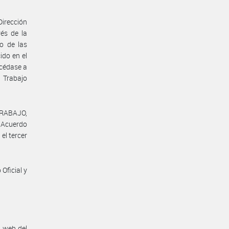
Dirección
vés de la
o de las
ido en el
océdase a
 Trabajo
TRABAJO,
l Acuerdo
el tercer
Oficial y
n web del