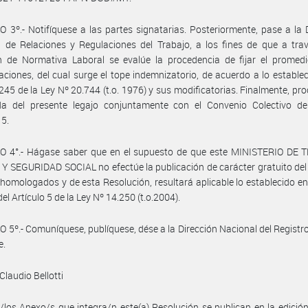
 3º.- Notifíquese a las partes signatarias. Posteriormente, pase a la 
 de Relaciones y Regulaciones del Trabajo, a los fines de que a tra
n de Normativa Laboral se evalúe la procedencia de fijar el promedi
ciones, del cual surge el tope indemnizatorio, de acuerdo a lo establec
 245 de la Ley Nº 20.744 (t.o. 1976) y sus modificatorias. Finalmente, pr
da del presente legajo conjuntamente con el Convenio Colectivo de
15.
O 4°.- Hágase saber que en el supuesto de que este MINISTERIO DE 
 SEGURIDAD SOCIAL no efectúe la publicación de carácter gratuito de
homologados y de esta Resolución, resultará aplicable lo establecido en 
el Artículo 5 de la Ley Nº 14.250 (t.o.2004).
 5º.- Comuníquese, publíquese, dése a la Dirección Nacional del Registro 
e.
Claudio Bellotti
/los Anexo/s que integra/n este(a) Resolución se publican en la edició