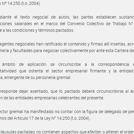
 Nº 14.250 (t.o. 2004).
iante el texto negocial de autos, las partes establecen sustanc
aciones salariales en el marco del Convenio Colectivo de Trabajo N°
 a las condiciones y términos pactados.
agentes negociales han ratificado el contenido y firmas allí insertas, ac
nería y facultades para negociar colectivamente por ante esta Cartera d
ámbito de aplicación se circunscribe a la correspondencia 
ntatividad que ostenta el sector empresarial firmante y la entidad 
ia, emergente de su personería gremial.
responde dejar asentado, que lo pactado deberá circunscribirse al á
ón de las entidades empresarias celebrantes del presente.
ector gremial ha manifestado no contar con la figura de delegado de pe
nos del Artículo 17 de la Ley N° 14.250 (t.o. 2004).
cláusulas pactadas no contienen aspectos que afecten o alteren el ord