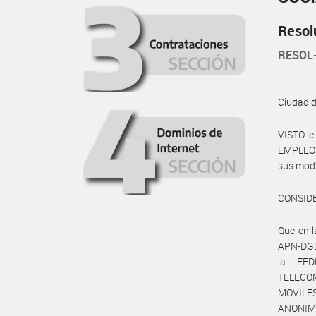
Resol
RESOL
Ciudad 
VISTO e
EMPLEO Y
sus modif
CONSID
Que en 
APN-DGD#
la FE
TELECOMU
MOVILE
ANONIMA