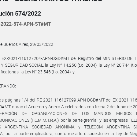
ución 574/2022
-2022-574-APN-ST#MT
de Buenos Aires, 29/03/2022
l EX-2021-116127204-APN-DGD#MT del Registro del MINISTERIO DE 
 SEGURIDAD SOCIAL, la Ley Nº 14.250 (t.o. 2004), la Ley N° 20.744 (t.o
icatorias, la Ley N° 23.546 (t.o. 2004), y
ERANDO:
las páginas 1/4 del RE-2021-116127099-APN-DGD#MT del EX-2021-11
MT obran el Acuerdo y Anexo A celebrados con fecha 2 de Junio de 20
DERACIÓN DE ORGANIZACIONES DE LOS MANDOS MEDIOS 
NICACIONES (F.O.M.M.T.R.A.), por la parte gremial, y las empresas T
S ARGENTINA SOCIEDAD ANONIMA y TELECOM ARGENTINA S
, por la parte empleadora, conforme a lo dispuesto en la Ley de Neg