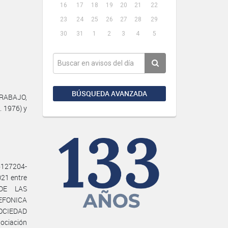
16
17
18
19
20
21
22
23
24
25
26
27
28
29
30
31
1
2
3
4
5
BÚSQUEDA AVANZADA
TRABAJO,
. 1976) y
6127204-
21 entre
DE LAS
ELEFONICA
OCIEDAD
ociación