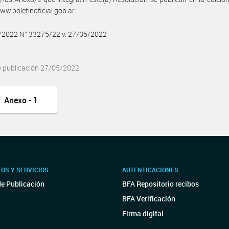
w.boletinoficial.gob.ar-
5/2022 N° 33275/22 v. 27/05/2022
e publicación 27/05/2022
Anexo - 1
OS Y SERVICIOS
AUTENTICACIONES
de Publicación
BFA Repositorio recibos
BFA Verificación
Firma digital