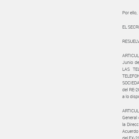
Por ello,
EL SECR
RESUELV
ARTICULO
Junio d
LAS TEL
TELEFO
SOCIEDA
del RE-
a lo dis
ARTICULO
General 
la Direc
Acuerdo
del EX-