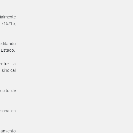
ialmente
 715/15,
reditando
e Estado.
entre la
sindical
mbito de
rsonal en
enamiento