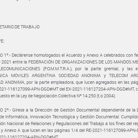
ETARIO DE TRABAJO
E:
 1º.- Declárense homologados el Acuerdo y Anexo A celebrados con fe
e 2021 entre la FEDERACIÓN DE ORGANIZACIONES DE LOS MANDOS M
ECOMUNICACIONES (F.O.M.M.T.R.A.), por la parte gremial, y las 
NICA MOVILES ARGENTINA SOCIEDAD ANONIMA y TELECOM AR
D ANONIMA, por la parte empleadora, que lucen agregados en las pág
2021-116127099-APN-DGD#MT del EX-2021-116127204-APN-DGD#MT, 
puesto en la Ley de Negociación Colectiva Nº 14.250 (t.o 2004).
 2º.- Gírese a la Dirección de Gestión Documental dependiente de la 
de Informática, Innovación Tecnológica y Gestión Documental. Cumplid
ción Nacional de Relaciones y Regulaciones del Trabajo a los fines del reg
 y Anexo A que lucen en las páginas 1/4 del RE-2021-116127099-AP
2021-116127204-APN-DGD#MT.