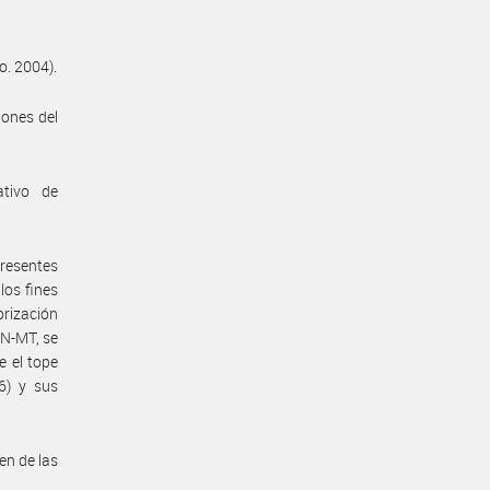
o. 2004).
iones del
ativo de
presentes
los fines
orización
N-MT, se
e el tope
6) y sus
en de las