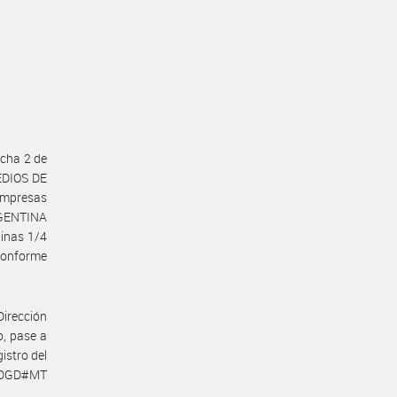
cha 2 de
EDIOS DE
empresas
GENTINA
inas 1/4
conforme
Dirección
o, pase a
istro del
N-DGD#MT