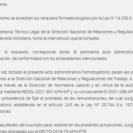
ente.
ismo se acreditan los recaudos formales exigidos por la Ley N° 14.250 (t.
sesoría Técnico Legal de la Dirección Nacional de Relaciones y Regulac
de este Ministerio, tomó la intervención que le compete.
 lo expuesto, corresponde dictar el pertinente acto administr
ación, de conformidad con los antecedentes mencionados.
vez dictado el presente acto administrativo homologatorio, pasen las 
nes a la Dirección Nacional de Relaciones y Regulaciones del Trabajo, a 
a través de la Dirección de Normativa Laboral y en virtud de la aut
da mediante RESOL-2021-301-APN-MT y su consecuente DI-2021-288-AP
a procedencia de fijar el promedio de las remuneraciones, del cual surg
atorio establecido en el artículo 245 de la Ley Nº 20.744 (t.o. 197
torias.
facultades del suscripto para resolver en las presentes actuaciones, surg
iones otorgadas por el DECTO-2019-75-APN-PTE.