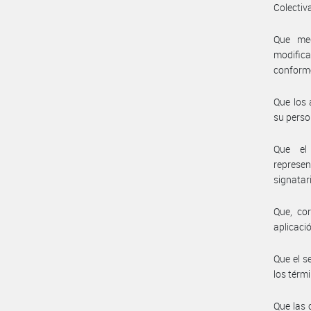
Colectiva
Que med
modific
conforme
Que los 
su perso
Que el 
represe
signatar
Que, cor
aplicaci
Que el s
los térmi
Que las 