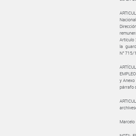
ARTICULO
Nacional
Direcció
remunera
Artículo
la guar
N° 715/
ARTÍCUL
EMPLEO Y
y Anexo 
párrafo d
ARTICULO
archíves
Marcelo 
NOTA: El