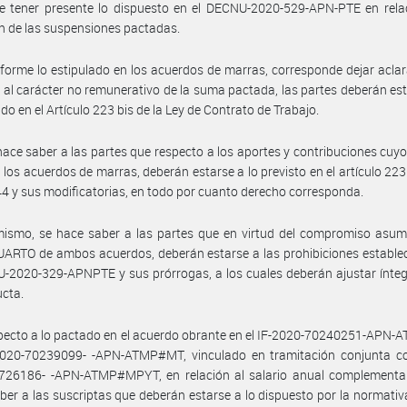
e tener presente lo dispuesto en el DECNU-2020-529-APN-PTE en relac
n de las suspensiones pactadas.
forme lo estipulado en los acuerdos de marras, corresponde dejar acla
 al carácter no remunerativo de la suma pactada, las partes deberán est
ido en el Artículo 223 bis de la Ley de Contrato de Trabajo.
hace saber a las partes que respecto a los aportes y contribuciones cuy
 los acuerdos de marras, deberán estarse a lo previsto en el artículo 223 
4 y sus modificatorias, en todo por cuanto derecho corresponda.
ismo, se hace saber a las partes que en virtud del compromiso asumi
ARTO de ambos acuerdos, deberán estarse a las prohibiciones estable
-2020-329-APNPTE y sus prórrogas, a los cuales deberán ajustar ínte
cta.
pecto a lo pactado en el acuerdo obrante en el IF-2020-70240251-APN
2020-70239099- -APN-ATMP#MT, vinculado en tramitación conjunta co
726186- -APN-ATMP#MPYT, en relación al salario anual complementar
ber a las suscriptas que deberán estarse a lo dispuesto por la normativ