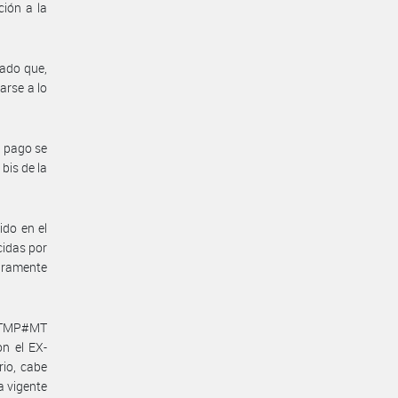
ión a la
rado que,
arse a lo
o pago se
bis de la
do en el
cidas por
gramente
-ATMP#MT
n el EX-
io, cabe
a vigente