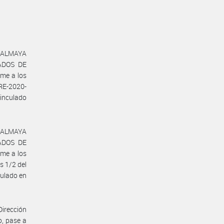
a ALMAYA
EADOS DE
me a los
 RE-2020-
nculado
a ALMAYA
EADOS DE
me a los
s 1/2 del
ulado en
Dirección
o, pase a