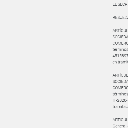
EL SECR
RESUELV
ARTÍCUL
SOCIEDA
COMERCI
términos
451589
en tram
ARTÍCUL
SOCIEDA
COMERCI
términos
IF-2020
tramita
ARTICULO
General 