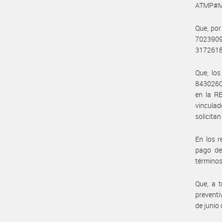
ATMP#M
Que, por
7023909
3172618
Que, los
8430260
en la R
vincula
solicita
En los r
pago de
términos
Que, a t
preventi
de junio 