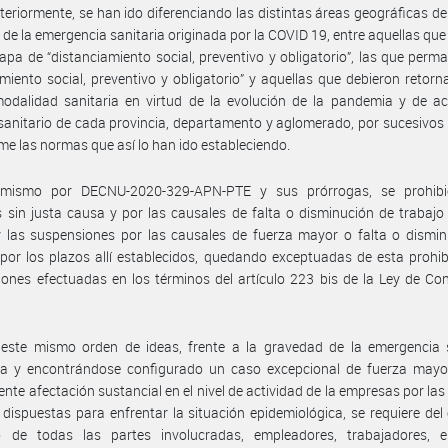
teriormente, se han ido diferenciando las distintas áreas geográficas del
 de la emergencia sanitaria originada por la COVID 19, entre aquellas qu
apa de “distanciamiento social, preventivo y obligatorio”, las que perm
amiento social, preventivo y obligatorio” y aquellas que debieron retorn
odalidad sanitaria en virtud de la evolución de la pandemia y de ac
sanitario de cada provincia, departamento y aglomerado, por sucesivos
me las normas que así lo han ido estableciendo.
imismo por DECNU-2020-329-APN-PTE y sus prórrogas, se prohibi
 sin justa causa y por las causales de falta o disminución de trabajo
 las suspensiones por las causales de fuerza mayor o falta o dismin
 por los plazos allí establecidos, quedando exceptuadas de esta prohib
ones efectuadas en los términos del artículo 223 bis de la Ley de Co
 este mismo orden de ideas, frente a la gravedad de la emergencia s
da y encontrándose configurado un caso excepcional de fuerza mayor
ente afectación sustancial en el nivel de actividad de la empresas por la
 dispuestas para enfrentar la situación epidemiológica, se requiere del
o de todas las partes involucradas, empleadores, trabajadores, e