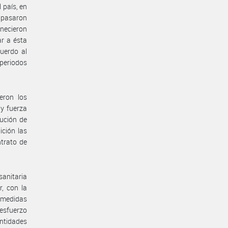
 país, en
e pasaron
anecieron
ar a ésta
uerdo al
 periodos
eron los
 y fuerza
ución de
ición las
ntrato de
anitaria
, con la
s medidas
 esfuerzo
ntidades