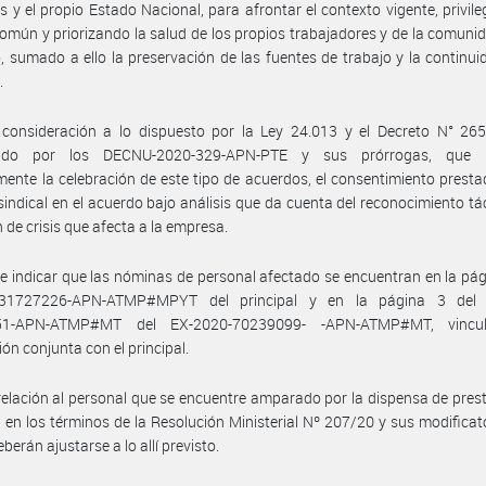
es y el propio Estado Nacional, para afrontar el contexto vigente, privile
común y priorizando la salud de los propios trabajadores y de la comuni
, sumado a ello la preservación de las fuentes de trabajo y la continui
.
 consideración a lo dispuesto por la Ley 24.013 y el Decreto N° 265
cido por los DECNU-2020-329-APN-PTE y sus prórrogas, que h
ente la celebración de este tipo de acuerdos, el consentimiento presta
sindical en el acuerdo bajo análisis que da cuenta del reconocimiento tác
n de crisis que afecta a la empresa.
e indicar que las nóminas de personal afectado se encuentran en la pág
-31727226-APN-ATMP#MPYT del principal y en la página 3 del 
51-APN-ATMP#MT del EX-2020-70239099- -APN-ATMP#MT, vincu
ión conjunta con el principal.
relación al personal que se encuentre amparado por la dispensa de pres
s en los términos de la Resolución Ministerial Nº 207/20 y sus modificato
berán ajustarse a lo allí previsto.