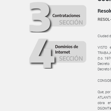
Resol
RESOL
Ciudad 
VISTO 
TRABAJO
(t.o. 19
Decreto 
Decreto 
CONSID
Que, po
ATLANTI
obra e
DGDMT#M