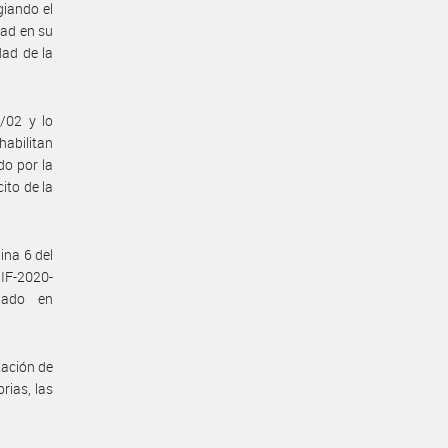
giando el
dad en su
dad de la
/02 y lo
abilitan
do por la
ito de la
ina 6 del
IF-2020-
lado en
tación de
rias, las