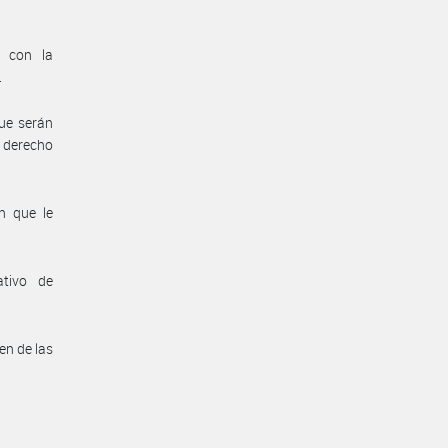
n con la
.
ue serán
 derecho
n que le
ativo de
en de las