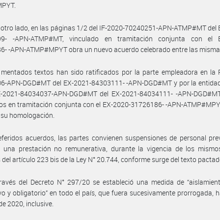
PYT.
 otro lado, en las páginas 1/2 del IF-2020-70240251-APN-ATMP#MT del
9- -APN-ATMP#MT, vinculado en tramitación conjunta con el 
6- -APN-ATMP#MPYT obra un nuevo acuerdo celebrado entre las mismas
 mentados textos han sido ratificados por la parte empleadora en la
6-APN-DGD#MT del EX-2021-84303111- -APN-DGD#MT y por la entidad 
E-2021-84034037-APN-DGD#MT del EX-2021-84034111- -APN-DGD#M
dos en tramitación conjunta con el EX-2020-31726186- -APN-ATMP#MPY
n su homologación.
eferidos acuerdos, las partes convienen suspensiones de personal pre
 una prestación no remunerativa, durante la vigencia de los mismos
 del artículo 223 bis de la Ley N° 20.744, conforme surge del texto pactad
ravés del Decreto N° 297/20 se estableció una medida de “aislamient
vo y obligatorio” en todo el país, que fuera sucesivamente prorrogada, h
de 2020, inclusive.