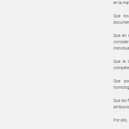
en la mat
Que los
document
Que en 
conside
individu
Que la 
compete
Que por
homolog
Que las 
atribuci
Por ello,