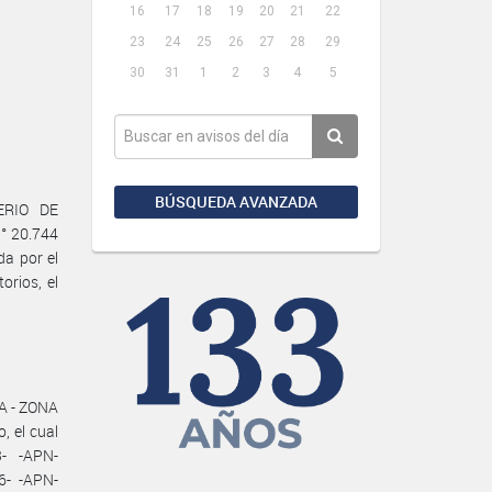
16
17
18
19
20
21
22
23
24
25
26
27
28
29
30
31
1
2
3
4
5
BÚSQUEDA AVANZADA
ERIO DE
° 20.744
da por el
orios, el
A - ZONA
 el cual
- -APN-
6- -APN-