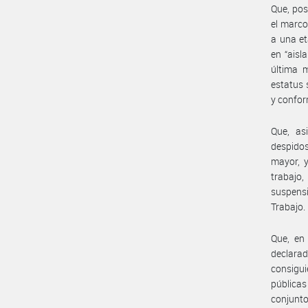
Que, pos
el marco
a una et
en “aisl
última m
estatus 
y confor
Que, as
despidos
mayor, y
trabajo,
suspensi
Trabajo.
Que, en
declara
consigui
públicas
conjunt