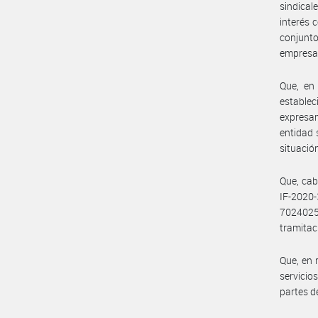
sindical
interés 
conjunto
empresa
Que, en
estable
expresam
entidad 
situació
Que, cab
IF-2020
702402
tramitac
Que, en 
servicio
partes de