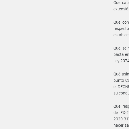
Que cab
extensió
Que, con
respecto
establec
Que, se 
pacta en
Ley 2074
Qué asim
punto CU
el DECNU
su condu
Que, res
del EX-
2020-31
hacer sa