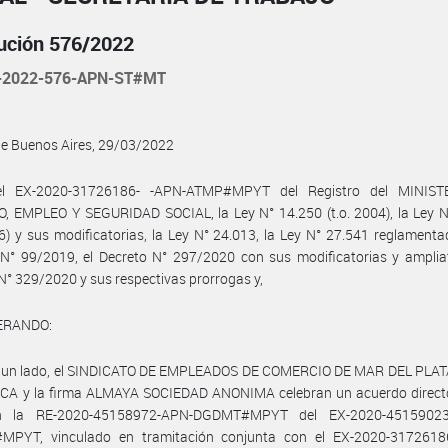
ución 576/2022
-2022-576-APN-ST#MT
de Buenos Aires, 29/03/2022
el EX-2020-31726186- -APN-ATMP#MPYT del Registro del MINIST
, EMPLEO Y SEGURIDAD SOCIAL, la Ley N° 14.250 (t.o. 2004), la Ley N
76) y sus modificatorias, la Ley N° 24.013, la Ley N° 27.541 reglamenta
N° 99/2019, el Decreto N° 297/2020 con sus modificatorias y ampliat
N° 329/2020 y sus respectivas prorrogas y,
ERANDO:
r un lado, el SINDICATO DE EMPLEADOS DE COMERCIO DE MAR DEL PLAT
CA y la firma ALMAYA SOCIEDAD ANONIMA celebran un acuerdo directo,
n la RE-2020-45158972-APN-DGDMT#MPYT del EX-2020-45159023
PYT, vinculado en tramitación conjunta con el EX-2020-3172618