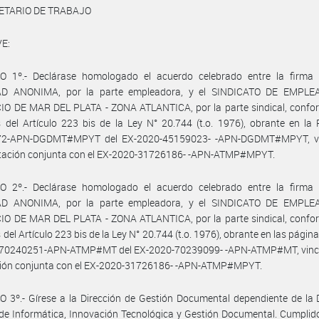
ETARIO DE TRABAJO
E:
O 1º.- Declárase homologado el acuerdo celebrado entre la firm
D ANONIMA, por la parte empleadora, y el SINDICATO DE EMPL
O DE MAR DEL PLATA - ZONA ATLANTICA, por la parte sindical, confor
 del Artículo 223 bis de la Ley N° 20.744 (t.o. 1976), obrante en la
72-APN-DGDMT#MPYT del EX-2020-45159023- -APN-DGDMT#MPYT, vi
itación conjunta con el EX-2020-31726186- -APN-ATMP#MPYT.
O 2º.- Declárase homologado el acuerdo celebrado entre la firm
D ANONIMA, por la parte empleadora, y el SINDICATO DE EMPL
O DE MAR DEL PLATA - ZONA ATLANTICA, por la parte sindical, confor
 del Artículo 223 bis de la Ley N° 20.744 (t.o. 1976), obrante en las página
-70240251-APN-ATMP#MT del EX-2020-70239099- -APN-ATMP#MT, vinc
ción conjunta con el EX-2020-31726186- -APN-ATMP#MPYT.
 3º.- Gírese a la Dirección de Gestión Documental dependiente de la 
de Informática, Innovación Tecnológica y Gestión Documental. Cumplid