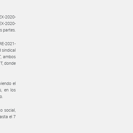
 EX-2020-
EX-2020-
 partes.
 RE-2021-
sindical
T, ambos
T, donde
viendo el
, en los
o.
o social,
asta el 7