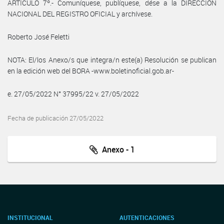
ARTÍCULO 7º.- Comuníquese, publíquese, dése a la DIRECCIÓN
NACIONAL DEL REGISTRO OFICIAL y archívese.
Roberto José Feletti
NOTA: El/los Anexo/s que integra/n este(a) Resolución se publican
en la edición web del BORA -www.boletinoficial.gob.ar-
e. 27/05/2022 N° 37995/22 v. 27/05/2022
Fecha de publicación 27/05/2022
Anexo - 1
INSTITUCIONAL
AUTENTICACIONES