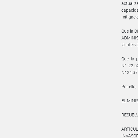
actualiz
capacid
mitigaci
Que la 
ADMINIS
la inter
Que la p
N° 22.5
N° 24.37
Por ello,
EL MINI
RESUELV
ARTÍCU
INVASOR