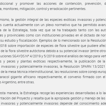
risdiccional y promover las acciones de contención, prevención, d
, monitoreo, mitigación, control y erradicación pertinentes.
mismo, la gestión integral de las especies exóticas invasoras y poten
as cuenta actualmente con un plexo normativo que ha permitido avanz
a de la Estrategia, toda vez que se ha trabajado tanto con las aut
es y provinciales como con instituciones privadas en el dictado de n
n su estudio y fiscalización. Ejemplos de lo mencionado son la Resoluc
018 sobre importación de especies de flora silvestre que pudiere afec
 de la flora silvestre autóctona debido a su potencial invasor (entre otro
luciones SGAYDS Nº 4/2019 y 5/2019 sobre el análisis de riesgo para ve
es y peces y plantas exóticas respectivamente, la publicación de la
 invasoras y potencialmente invasoras, la Resolución SPARN 13/2021 
 de la mesa técnica interinstitucional, las resoluciones sobre conejo euro
aracol gigante africano respectivamente, el convenio firmado con el
o Argentino, entre otras.
esta manera, la Estrategia recoge las experiencias desarrolladas a lo la
tación del Proyecto y resalta que la apropiada gestión y manejo de las
s invasoras y potencialmente invasoras depende del conocimiento ad