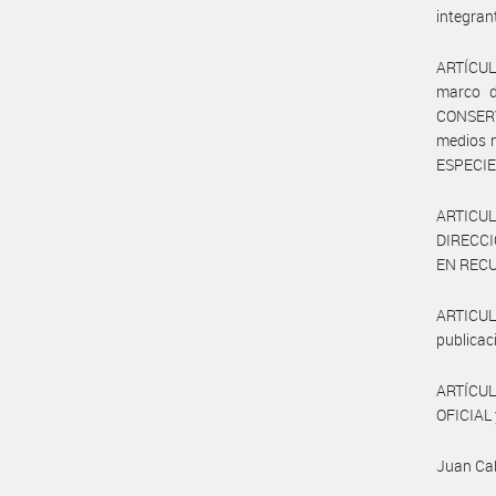
integran
ARTÍCUL
marco 
CONSERV
medios 
ESPECIE
ARTICULO
DIRECCI
EN RECUR
ARTICULO
publicaci
ARTÍCUL
OFICIAL 
Juan Ca