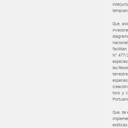
interju
temprana
Que, asi
invasor
diagram
nacional
facilita
N° 477/2
especies
las Reso
terrestr
especies
creación
toro y c
Portuari
Que, de 
implemen
exótica