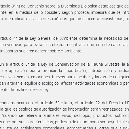
rtículo 8° h) del Convenio sobre la Diversidad Biológica establece que c
nte, en la medida de lo posible y según proceda, impedirá que se int
rá o erradicará las especies exóticas que amenacen a ecosistemas, h
.
rtículo 4° de la Ley General del Ambiente determina la necesidad de
preventivas para evitar los efectos negativos, que, en este caso, las
 invasoras pudieren generar sobre el ambiente.
n el artículo 5° de la Ley de Conservación de la Fauna Silvestre, la 
l de aplicación podrá prohibir la importación, introducción y radic
es vivos, semen, embriones, huevos para incubar y larvas de cualquie
an alterar el equilibrio ecológico, afectar actividades económicas o per
ento de los fines de esa Ley.
oncordancia con el artículo 5° citado, el artículo 22 del Decreto N
a que los pedidos de autorización de importación serán rechazados, en
, “cuando se refiera a animales vivos, despojos, productos, subpro
s que, por sus características, pudieran de algún modo ser perjudiciales
e vista de actividades comerciales, agropecuarias u otras que surgi