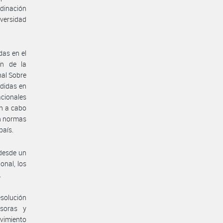
rdinación
diversidad
das en el
ón de la
nal Sobre
ididas en
acionales
on a cabo
on normas
país.
 desde un
onal, los
.
esolución
asoras y
vimiento