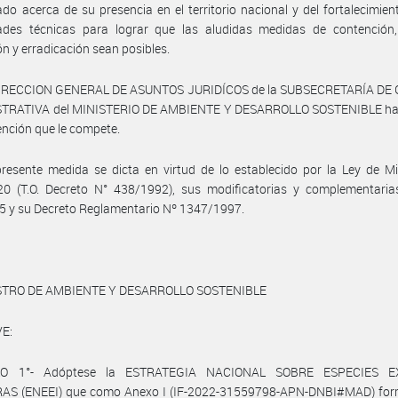
ado acerca de su presencia en el territorio nacional y del fortalecimien
ades técnicas para lograr que las aludidas medidas de contención, 
ón y erradicación sean posibles.
DIRECCION GENERAL DE ASUNTOS JURIDÍCOS de la SUBSECRETARÍA DE
TRATIVA del MINISTERIO DE AMBIENTE Y DESARROLLO SOSTENIBLE h
vención que le compete.
resente medida se dicta en virtud de lo establecido por la Ley de Mi
20 (T.O. Decreto N° 438/1992), sus modificatorias y complementarias
5 y su Decreto Reglamentario Nº 1347/1997.
STRO DE AMBIENTE Y DESARROLLO SOSTENIBLE
E:
LO 1°- Adóptese la ESTRATEGIA NACIONAL SOBRE ESPECIES E
AS (ENEEI) que como Anexo I (IF-2022-31559798-APN-DNBI#MAD) for