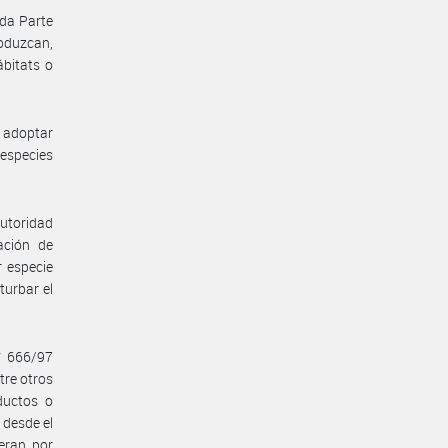
ada Parte
roduzcan,
ábitats o
 adoptar
 especies
autoridad
ación de
r especie
turbar el
° 666/97
tre otros
ductos o
 desde el
eran por