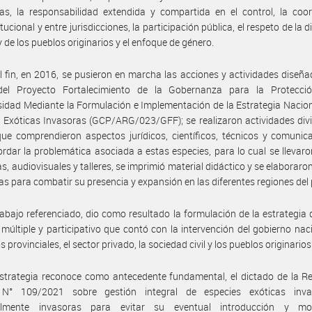
rias, la responsabilidad extendida y compartida en el control, la coo
itucional y entre jurisdicciones, la participación pública, el respeto de la 
y de los pueblos originarios y el enfoque de género.
l fin, en 2016, se pusieron en marcha las acciones y actividades diseña
el Proyecto Fortalecimiento de la Gobernanza para la Protecci
sidad Mediante la Formulación e Implementación de la Estrategia Nacio
 Exóticas Invasoras (GCP/ARG/023/GFF); se realizaron actividades div
que comprendieron aspectos jurídicos, científicos, técnicos y comunic
rdar la problemática asociada a estas especies, para lo cual se llevar
s, audiovisuales y talleres, se imprimió material didáctico y se elaborar
as para combatir su presencia y expansión en las diferentes regiones del 
rabajo referenciado, dio como resultado la formulación de la estrategia
múltiple y participativo que contó con la intervención del gobierno naci
 provinciales, el sector privado, la sociedad civil y los pueblos originarios
strategia reconoce como antecedente fundamental, el dictado de la R
° 109/2021 sobre gestión integral de especies exóticas inv
almente invasoras para evitar su eventual introducción y mo