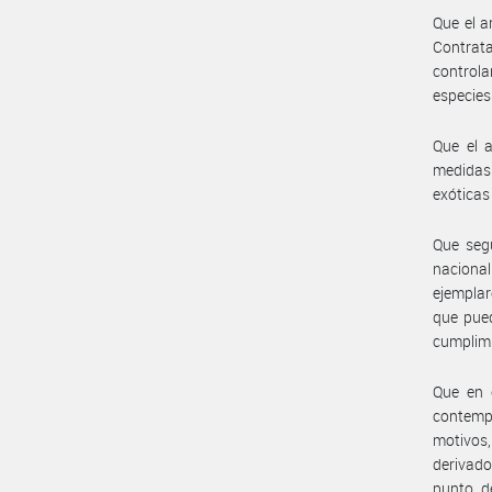
Que el a
Contrata
controla
especies
Que el a
medidas 
exóticas
Que segú
naciona
ejemplar
que pued
cumplimi
Que en c
contempl
motivos
derivado
punto d