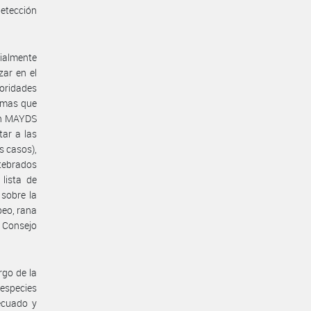
etección
cialmente
ar en el
oridades
ormas que
ión MAYDS
tar a las
s casos),
rtebrados
 lista de
sobre la
peo, rana
 Consejo
rgo de la
 especies
ecuado y