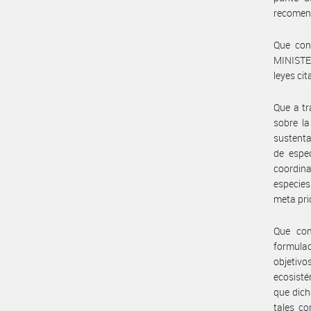
recomend
Que con
MINISTE
leyes cit
Que a tr
sobre l
sustenta
de espe
coordina
especies
meta pri
Que com
formulac
objetiv
ecosisté
que dich
tales co