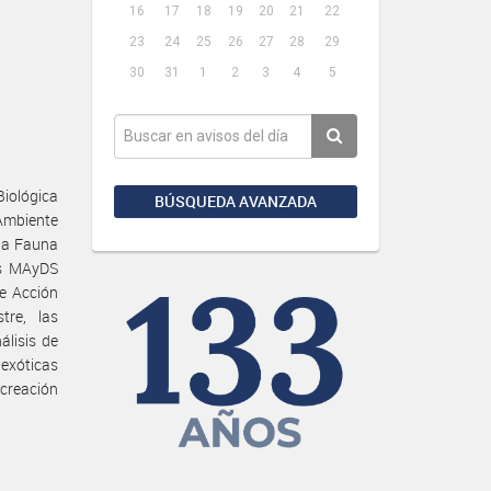
16
17
18
19
20
21
22
23
24
25
26
27
28
29
30
31
1
2
3
4
5
iológica
BÚSQUEDA AVANZADA
 Ambiente
la Fauna
es MAyDS
e Acción
tre, las
lisis de
exóticas
creación