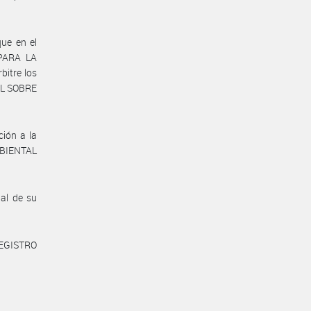
ue en el
PARA LA
itre los
AL SOBRE
ción a la
MBIENTAL
 al de su
REGISTRO