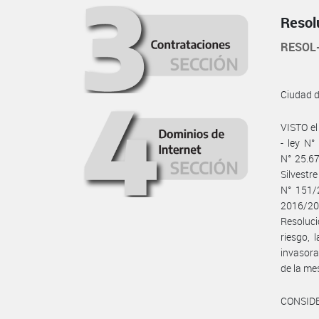
Resol
RESOL
Ciudad 
VISTO el
- ley N°
N° 25.67
Silvest
N° 151/2
2016/20
Resoluc
riesgo, 
invasora
de la mes
CONSID