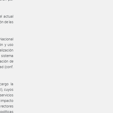
l actual
n de las
 Nacional
ón y uso
alización
 sistema
cación de
ad (conf.
cargo la
I), cuyos
ervicios
o impacto
 rectores
políticas