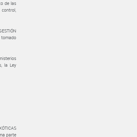
to de las
control,
 GESTIÓN
a tomado
nisterios
, la Ley
XÓTICAS
ma parte