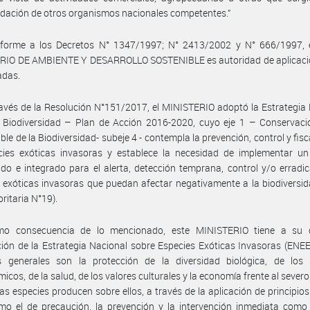
ación de otros organismos nacionales competentes.”
forme a los Decretos N° 1347/1997; N° 2413/2002 y N° 666/1997, e
RIO DE AMBIENTE Y DESARROLLO SOSTENIBLE es autoridad de aplicació
adas.
avés de la Resolución N°151/2017, el MINISTERIO adoptó la Estrategia
a Biodiversidad – Plan de Acción 2016-2020, cuyo eje 1 – Conservaci
ble de la Biodiversidad- subeje 4 - contempla la prevención, control y fisc
cies exóticas invasoras y establece la necesidad de implementar un
do e integrado para el alerta, detección temprana, control y/o erradi
 exóticas invasoras que puedan afectar negativamente a la biodiversid
oritaria N°19).
o consecuencia de lo mencionado, este MINISTERIO tiene a su 
ión de la Estrategia Nacional sobre Especies Exóticas Invasoras (ENEE
os generales son la protección de la diversidad biológica, de los s
micos, de la salud, de los valores culturales y la economía frente al sever
as especies producen sobre ellos, a través de la aplicación de principios
mo el de precaución, la prevención y la intervención inmediata como 