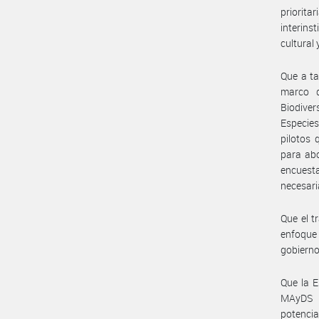
priorita
interinst
cultural 
Que a ta
marco d
Biodiver
Especies
pilotos 
para abo
encuesta
necesari
Que el t
enfoque 
gobiernos
Que la E
MAyDS N
potenci