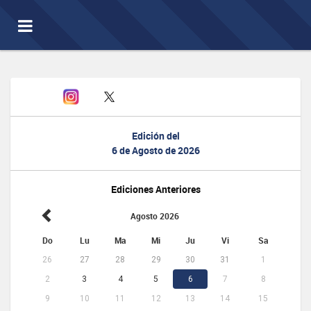
Toggle
navigation
Edición del
6 de Agosto de 2026
Ediciones Anteriores
Agosto 2026
Do
Lu
Ma
Mi
Ju
Vi
Sa
26
27
28
29
30
31
1
2
3
4
5
6
7
8
9
10
11
12
13
14
15