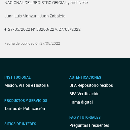
NACIONAL DEL REGISTRO OFICIAL y archívese.
Juan Luis Manzur - Juan Zabaleta
e. 27/05/2022 N° 38200/22 v. 27/05/2022
Fecha de publicación 27/05/2022
INSTITUCIONAL
AUTENTICACIONES
Misión, Visión e Historia
BFA Repositorio recibos
BFA Verificación
PRODUCTOS Y SERVICIOS
Firma digital
Tarifas de Publicación
FAQ Y TUTORIALES
SITIOS DE INTERÉS
Preguntas Frecuentes