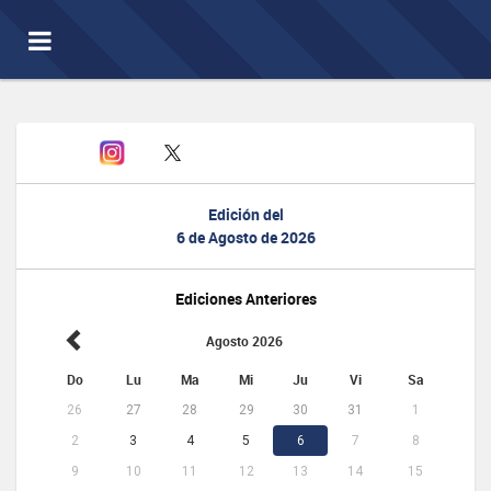
Toggle
navigation
Edición del
6 de Agosto de 2026
Ediciones Anteriores
Agosto 2026
Do
Lu
Ma
Mi
Ju
Vi
Sa
26
27
28
29
30
31
1
2
3
4
5
6
7
8
9
10
11
12
13
14
15