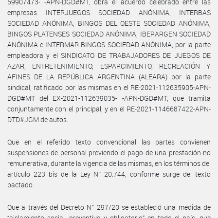
59907473- -APN-DGD#MT, obra el acuerdo celebrado entre las
empresas INTERJUEGOS SOCIEDAD ANÓNIMA, INTERBAS
SOCIEDAD ANÓNIMA, BINGOS DEL OESTE SOCIEDAD ANÓNIMA,
BINGOS PLATENSES SOCIEDAD ANÓNIMA, IBERARGEN SOCIEDAD
ANÓNIMA e INTERMAR BINGOS SOCIEDAD ANÓNIMA, por la parte
empleadora y el SINDICATO DE TRABAJADORES DE JUEGOS DE
AZAR, ENTRETENIMIENTO, ESPARCIMIENTO, RECREACIÓN Y
AFINES DE LA REPÚBLICA ARGENTINA (ALEARA) por la parte
sindical, ratificado por las mismas en el RE-2021-112635905-APN-
DGD#MT del EX-2021-112639035- -APN-DGD#MT, que tramita
conjuntamente con el principal, y en el RE-2021-1146687422-APN-
DTD#JGM de autos.
Que en el referido texto convencional las partes convienen
suspensiones de personal previendo el pago de una prestación no
remunerativa, durante la vigencia de las mismas, en los términos del
artículo 223 bis de la Ley N° 20.744, conforme surge del texto
pactado.
Que a través del Decreto N° 297/20 se estableció una medida de
“aislamiento social, preventivo y obligatorio” en todo el país, que