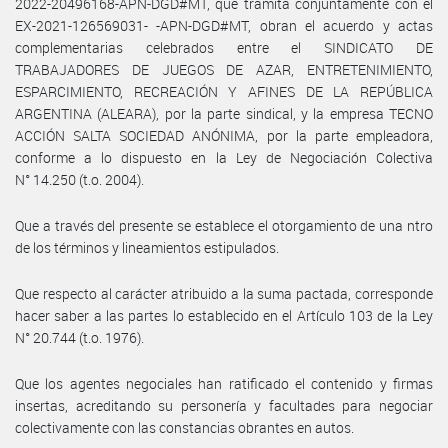
2022-20496168-APN-DGD#MT, que tramita conjuntamente con el
EX-2021-126569031- -APN-DGD#MT, obran el acuerdo y actas
complementarias celebrados entre el SINDICATO DE
TRABAJADORES DE JUEGOS DE AZAR, ENTRETENIMIENTO,
ESPARCIMIENTO, RECREACIÓN Y AFINES DE LA REPÚBLICA
ARGENTINA (ALEARA), por la parte sindical, y la empresa TECNO
ACCIÓN SALTA SOCIEDAD ANÓNIMA, por la parte empleadora,
conforme a lo dispuesto en la Ley de Negociación Colectiva
N° 14.250 (t.o. 2004).
Que a través del presente se establece el otorgamiento de una ntro
de los términos y lineamientos estipulados.
Que respecto al carácter atribuido a la suma pactada, corresponde
hacer saber a las partes lo establecido en el Artículo 103 de la Ley
N° 20.744 (t.o. 1976).
Que los agentes negociales han ratificado el contenido y firmas
insertas, acreditando su personería y facultades para negociar
colectivamente con las constancias obrantes en autos.