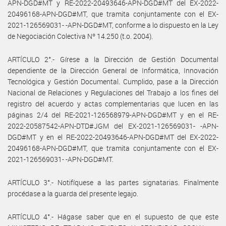
APN-DGD#MT y RE-2022-20493646-APN-DGD#MT del EX-2022-
20496168-APN-DGD#MT, que tramita conjuntamente con el EX-
2021-126569031- -APN-DGD#MT, conforme a lo dispuesto en la Ley
de Negociación Colectiva Nº 14.250 (t.o. 2004).
ARTÍCULO 2°.- Gírese a la Dirección de Gestión Documental
dependiente de la Dirección General de Informática, Innovación
Tecnológica y Gestión Documental. Cumplido, pase a la Dirección
Nacional de Relaciones y Regulaciones del Trabajo a los fines del
registro del acuerdo y actas complementarias que lucen en las
páginas 2/4 del RE-2021-126568979-APN-DGD#MT y en el RE-
2022-20587542-APN-DTD#JGM del EX-2021-126569031- -APN-
DGD#MT y en el RE-2022-20493646-APN-DGD#MT del EX-2022-
20496168-APN-DGD#MT, que tramita conjuntamente con el EX-
2021-126569031- -APN-DGD#MT.
ARTÍCULO 3°.- Notifíquese a las partes signatarias. Finalmente
procédase a la guarda del presente legajo.
ARTÍCULO 4°.- Hágase saber que en el supuesto de que este