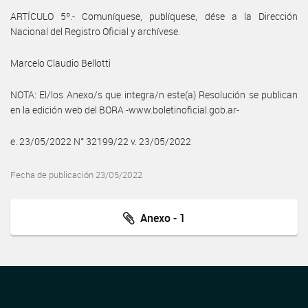
ARTÍCULO 5º.- Comuníquese, publíquese, dése a la Dirección
Nacional del Registro Oficial y archívese.
Marcelo Claudio Bellotti
NOTA: El/los Anexo/s que integra/n este(a) Resolución se publican
en la edición web del BORA -www.boletinoficial.gob.ar-
e. 23/05/2022 N° 32199/22 v. 23/05/2022
Fecha de publicación 23/05/2022
Anexo - 1