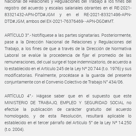
Nacional de Relaciones y Regulaciones del Trabajo a los fines del
registro del acuerdo y escalas salariales obrantes en el RE-2021-
83321432-APN-DTD#JGM y en el RE-2021-83321496-APN-
DTD#JGM, ambos del EX-2021-76376469- -APN-DGD#MT.
ARTÍCULO 3°.- Notifíquese a las partes signatarias. Posteriormente,
pase a la Dirección Nacional de Relaciones y Regulaciones del
Trabajo, a los fines de que a través de la Dirección de Normativa
Laboral se evalúe la procedencia de fijar el promedio de las
remuneraciones, del cual surge el tope indemnizatorio, de acuerdo a
lo establecido en el Artículo 245 de la Ley Nº 20.744 (t.o. 1976) y sus
modificatorias. Finalmente, procédase a la guarda del presente
conjuntamente con el Convenio Colectivo de Trabajo N° 434/06.
ARTÍCULO 4°.- Hágase saber que en el supuesto que este
MINISTERIO DE TRABAJO, EMPLEO Y SEGURIDAD SOCIAL no
efectúe la publicación de carácter gratuito del acuerdo
homologado, y de esta Resolución, resultará aplicable lo
establecido en el tercer párrafo del Artículo 5° de la Ley Nº 14.250
(t.o. 2004).