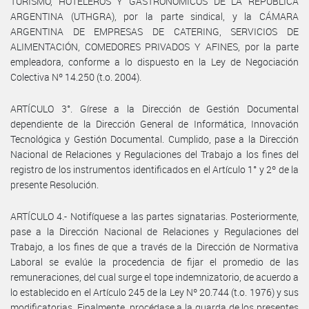
TURISMO, HOTELEROS Y GASTRONOMICOS DE LA REPUBLICA
ARGENTINA (UTHGRA), por la parte sindical, y la CÁMARA
ARGENTINA DE EMPRESAS DE CATERING, SERVICIOS DE
ALIMENTACIÓN, COMEDORES PRIVADOS Y AFINES, por la parte
empleadora, conforme a lo dispuesto en la Ley de Negociación
Colectiva Nº 14.250 (t.o. 2004).
ARTÍCULO 3°. Gírese a la Dirección de Gestión Documental
dependiente de la Dirección General de Informática, Innovación
Tecnológica y Gestión Documental. Cumplido, pase a la Dirección
Nacional de Relaciones y Regulaciones del Trabajo a los fines del
registro de los instrumentos identificados en el Artículo 1° y 2º de la
presente Resolución.
ARTÍCULO 4.- Notifíquese a las partes signatarias. Posteriormente,
pase a la Dirección Nacional de Relaciones y Regulaciones del
Trabajo, a los fines de que a través de la Dirección de Normativa
Laboral se evalúe la procedencia de fijar el promedio de las
remuneraciones, del cual surge el tope indemnizatorio, de acuerdo a
lo establecido en el Artículo 245 de la Ley Nº 20.744 (t.o. 1976) y sus
modificatorias. Finalmente, procédase a la guarda de los presentes