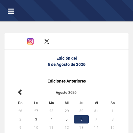
Toggle
navigation
Edición del
6 de Agosto de 2026
Ediciones Anteriores
Agosto 2026
Do
Lu
Ma
Mi
Ju
Vi
Sa
26
27
28
29
30
31
1
2
3
4
5
6
7
8
9
10
11
12
13
14
15