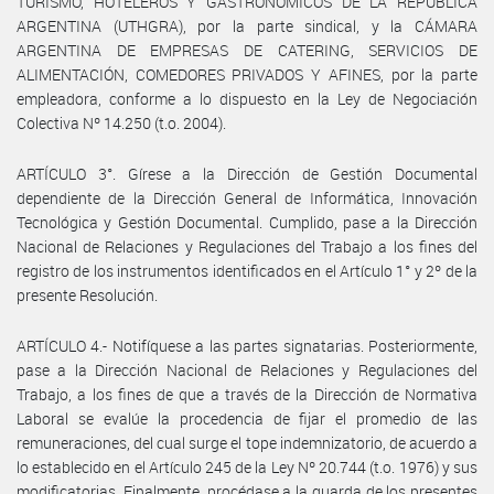
TURISMO, HOTELEROS Y GASTRONOMICOS DE LA REPUBLICA
ARGENTINA (UTHGRA), por la parte sindical, y la CÁMARA
ARGENTINA DE EMPRESAS DE CATERING, SERVICIOS DE
ALIMENTACIÓN, COMEDORES PRIVADOS Y AFINES, por la parte
empleadora, conforme a lo dispuesto en la Ley de Negociación
Colectiva Nº 14.250 (t.o. 2004).
ARTÍCULO 3°. Gírese a la Dirección de Gestión Documental
dependiente de la Dirección General de Informática, Innovación
Tecnológica y Gestión Documental. Cumplido, pase a la Dirección
Nacional de Relaciones y Regulaciones del Trabajo a los fines del
registro de los instrumentos identificados en el Artículo 1° y 2º de la
presente Resolución.
ARTÍCULO 4.- Notifíquese a las partes signatarias. Posteriormente,
pase a la Dirección Nacional de Relaciones y Regulaciones del
Trabajo, a los fines de que a través de la Dirección de Normativa
Laboral se evalúe la procedencia de fijar el promedio de las
remuneraciones, del cual surge el tope indemnizatorio, de acuerdo a
lo establecido en el Artículo 245 de la Ley Nº 20.744 (t.o. 1976) y sus
modificatorias. Finalmente, procédase a la guarda de los presentes