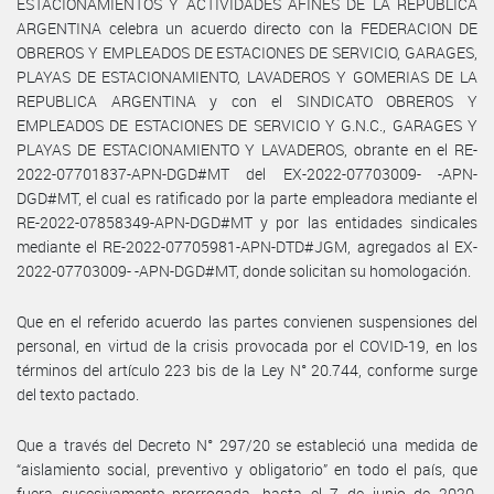
ESTACIONAMIENTOS Y ACTIVIDADES AFINES DE LA REPUBLICA
ARGENTINA celebra un acuerdo directo con la FEDERACION DE
OBREROS Y EMPLEADOS DE ESTACIONES DE SERVICIO, GARAGES,
PLAYAS DE ESTACIONAMIENTO, LAVADEROS Y GOMERIAS DE LA
REPUBLICA ARGENTINA y con el SINDICATO OBREROS Y
EMPLEADOS DE ESTACIONES DE SERVICIO Y G.N.C., GARAGES Y
PLAYAS DE ESTACIONAMIENTO Y LAVADEROS, obrante en el RE-
2022-07701837-APN-DGD#MT del EX-2022-07703009- -APN-
DGD#MT, el cual es ratificado por la parte empleadora mediante el
RE-2022-07858349-APN-DGD#MT y por las entidades sindicales
mediante el RE-2022-07705981-APN-DTD#JGM, agregados al EX-
2022-07703009- -APN-DGD#MT, donde solicitan su homologación.
Que en el referido acuerdo las partes convienen suspensiones del
personal, en virtud de la crisis provocada por el COVID-19, en los
términos del artículo 223 bis de la Ley N° 20.744, conforme surge
del texto pactado.
Que a través del Decreto N° 297/20 se estableció una medida de
“aislamiento social, preventivo y obligatorio” en todo el país, que
fuera sucesivamente prorrogada, hasta el 7 de junio de 2020,