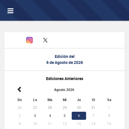
Toggle
navigation
Edición del
6 de Agosto de 2026
Ediciones Anteriores
Agosto 2026
Do
Lu
Ma
Mi
Ju
Vi
Sa
26
27
28
29
30
31
1
2
3
4
5
6
7
8
9
10
11
12
13
14
15