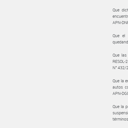
Que dic
encuentr
APN-DNR
Que el 
quedando
Que las
RESOL-2
N° 432/
Que la e
autos c
APN-DGD
Que la p
suspens
términos 