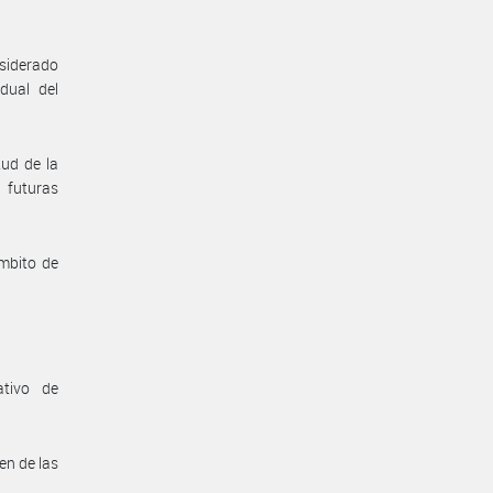
nsiderado
dual del
tud de la
 futuras
ámbito de
ativo de
en de las