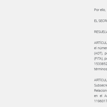
Por ello,
EL SECR
RESUELV
ARTÍCULO
el núme
(AOT), 
(FITA), 
1533852
términos 
ARTÍCUL
Subsecr
Relacion
en el A
119601