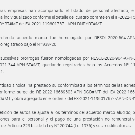
has empresas han acompañado el listado de personal afectado, el
a individualizado conforme el detalle del cuadro obrante en el IF-2022-
YRT#MT del EX-2021-119601767- -APN-DNRYRT#MT.
referido acuerdo marco fue homologado por RESOL-2020-664-AP
 registrado bajo el Nº 939/20.
 sucesivas prórrogas fueron homologadas por RESOL-2020-904-APN
021-344-APN-ST#MT, quedando registradas bajo los Acuerdos Nº 1
21.
ntidad sindical ha prestado su conformidad a los términos de las adhe
onforme surge de RE-2022-16669603-APN-DGD#MT del EX-2022-166
#MT y obra agregado en el orden 7 del EX-2021-119601767- -APN-DN
etición de autos se ajusta a los términos del acuerdo marco aludido, 
iones para el personal y el pago de una prestación no remunerativ
del Artículo 223 bis de la Ley N° 20.744 (t.o. 1976) y sus modificatorias.