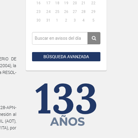
16
17
18
19
20
21
22
23
24
25
26
27
28
29
30
31
1
2
3
4
5
BÚSQUEDA AVANZADA
TERIO DE
2004), la
la RESOL-
528-APN-
esión al
L (AOT),
TA), por