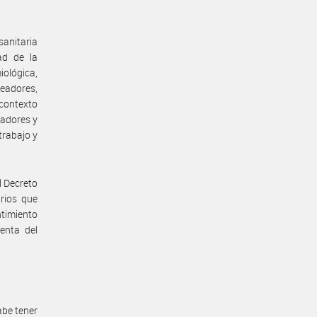
anitaria
ad de la
iológica,
eadores,
 contexto
jadores y
trabajo y
l Decreto
rios que
ntimiento
enta del
abe tener