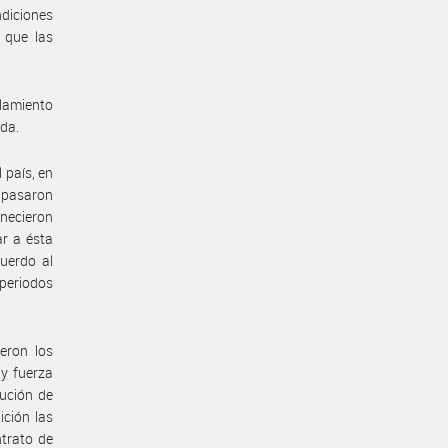
ndiciones
 que las
lamiento
ada.
 país, en
e pasaron
anecieron
ar a ésta
uerdo al
 periodos
eron los
 y fuerza
ución de
ición las
ntrato de