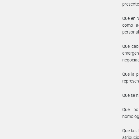
presente 
Que en r
como ac
personal
Que cabe
emergen
negociac
Que la p
represent
Que se h
Que por
homolog
Que las 
atribuci