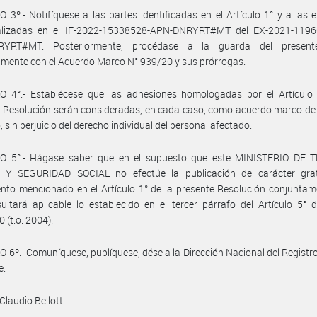
 3º.- Notifíquese a las partes identificadas en el Artículo 1° y a las
ualizadas en el IF-2022-15338528-APN-DNRYRT#MT del EX-2021-1196
RYRT#MT. Posteriormente, procédase a la guarda del presente
mente con el Acuerdo Marco N° 939/20 y sus prórrogas.
O 4°.- Establécese que las adhesiones homologadas por el Artículo 
 Resolución serán consideradas, en cada caso, como acuerdo marco de
, sin perjuicio del derecho individual del personal afectado.
O 5°.- Hágase saber que en el supuesto que este MINISTERIO DE 
Y SEGURIDAD SOCIAL no efectúe la publicación de carácter grat
nto mencionado en el Artículo 1° de la presente Resolución conjunta
sultará aplicable lo establecido en el tercer párrafo del Artículo 5° 
 (t.o. 2004).
 6º.- Comuníquese, publíquese, dése a la Dirección Nacional del Registro 
e.
Claudio Bellotti