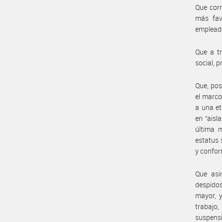
Que corr
más fav
empleado
Que a t
social, 
Que, pos
el marco
a una et
en “aisl
última m
estatus 
y confor
Que asi
despidos
mayor, y
trabajo,
suspensi