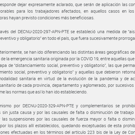
esponde dejar expresamente aclarado, que serán de aplicación las co
orables para los trabajadores afectados, en aquellos casos en los
ras hayan previsto condiciones más beneficiosas.
ravés del DECNU-2020-297-APN-PTE se estableció una medida de “ais
preventivo y obligatorio” en todo el país, que fuera sucesivamente prorrog
teriormente, se han ido diferenciando las distintas áreas geográficas del
 de la emergencia sanitaria originada por la COVID 19, entre aquellas qu
apa de “distanciamiento social, preventivo y obligatorio”, las que perm
amiento social, preventivo y obligatorio” y aquellas que debieron retorn
odalidad sanitaria en virtud de la evolución de la pandemia y de ac
sanitario de cada provincia, departamento y aglomerado, por sucesivos
me las normas que así lo han ido estableciendo.
mismo por DECNU-2020-329-APN-PTE y complementarios se prohibi
 sin justa causa y por las causales de falta o disminución de trabajo
 las suspensiones por las causales de fuerza mayor o falta o dismin
 por los plazos allí establecidos, quedando exceptuadas de esta prohib
ones efectuadas en los términos del artículo 223 bis de la Ley de Co