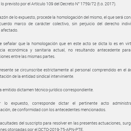
lo previsto por el Artículo 109 del Decreto N° 1759/72 (t.o. 2017).
azón de lo expuesto, procede la homologación del mismo, el que será co
uerdo marco de carácter colectivo, sin perjuicio del derecho indivi
 afectado.
 señalar que la homologación que en este acto se dicta lo es en vir
cia económica y sanitaria actual, no resultando antecedente para
iones entre las mismas partes.
resente se circunscribe estrictamente al personal comprendido en el 
ación de la entidad sindical interviniente.
a emitido dictamen técnico-jurídico correspondiente.
 lo expuesto, corresponde dictar el pertinente acto administr
ación, de conformidad con los antecedentes mencionados.
facultades del suscripto para resolver en las presentes actuaciones, surg
ones otorgadas por el DCTO-2019-75-APN-PTE.