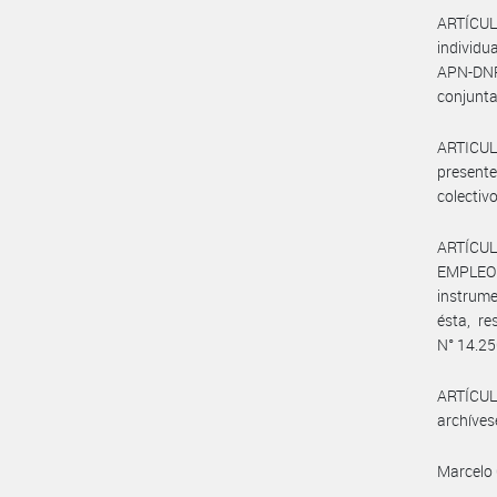
ARTÍCULO
individ
APN-DN
conjunta
ARTICUL
presente
colectivo
ARTÍCUL
EMPLEO 
instrume
ésta, re
N° 14.250
ARTÍCULO
archíves
Marcelo 