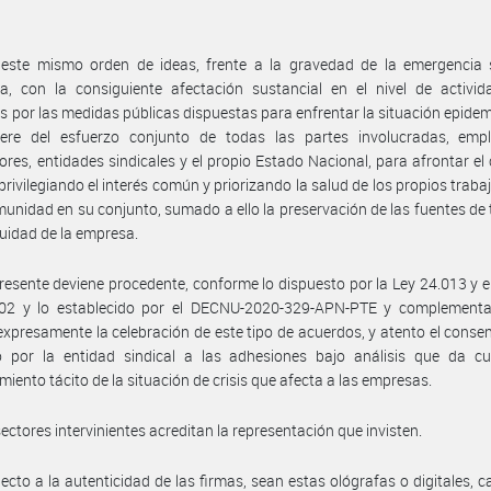
 este mismo orden de ideas, frente a la gravedad de la emergencia s
a, con la consiguiente afectación sustancial en el nivel de activid
 por las medidas públicas dispuestas para enfrentar la situación epidem
iere del esfuerzo conjunto de todas las partes involucradas, empl
ores, entidades sindicales y el propio Estado Nacional, para afrontar el
 privilegiando el interés común y priorizando la salud de los propios traba
munidad en su conjunto, sumado a ello la preservación de las fuentes de 
nuidad de la empresa.
presente deviene procedente, conforme lo dispuesto por la Ley 24.013 y e
02 y lo establecido por el DECNU-2020-329-APN-PTE y complementa
 expresamente la celebración de este tipo de acuerdos, y atento el conse
o por la entidad sindical a las adhesiones bajo análisis que da cu
miento tácito de la situación de crisis que afecta a las empresas.
sectores intervinientes acreditan la representación que invisten.
ecto a la autenticidad de las firmas, sean estas ológrafas o digitales, c