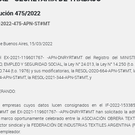
ución 475/2022
-2022-475-APN-ST#MT
de Buenos Aires, 15/03/2022
l EX-2021-119601767- -APN-DNRYRT#MT del Registro del MINIS
 EMPLEO Y SEGURIDAD SOCIAL, la Ley N° 24.013, la Ley N° 14.250 (t.o. 
0.744 (t.o. 1976) y sus modificatorias, la RESOL-2020-664-APN-ST#MT, 
4-APN-ST#MT, la RESOL-2021-344-APN-ST#MT, y
ERANDO:
 empresas cuyos datos lucen consignados en el IF-2022-15338
MT del EX-2021-119601767- -APN-DNRYRT#MT han solicitado la adh
 marco oportunamente celebrado entre la ASOCIACIÓN OBRERA TEXTI
ector sindical y la FEDERACIÓN DE INDUSTRIAS TEXTILES ARGENTINA (FI
r empleador.