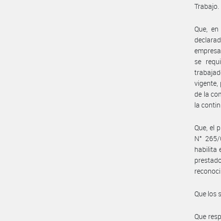
Trabajo.
Que, en
declarad
empresas
se requ
trabajad
vigente,
de la co
la conti
Que, el 
N° 265/
habilita
prestad
reconoci
Que los 
Que resp