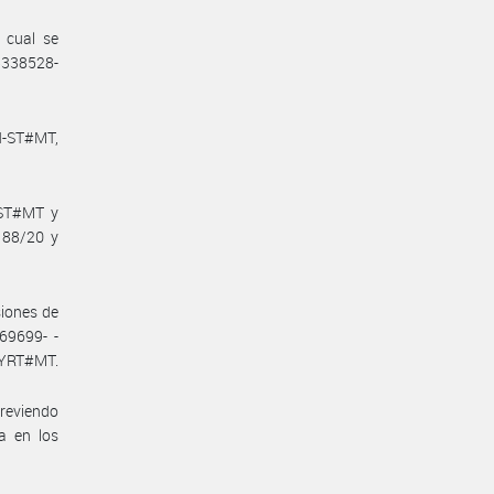
 cual se
15338528-
N-ST#MT,
-ST#MT y
188/20 y
siones de
69699- -
RYRT#MT.
previendo
a en los