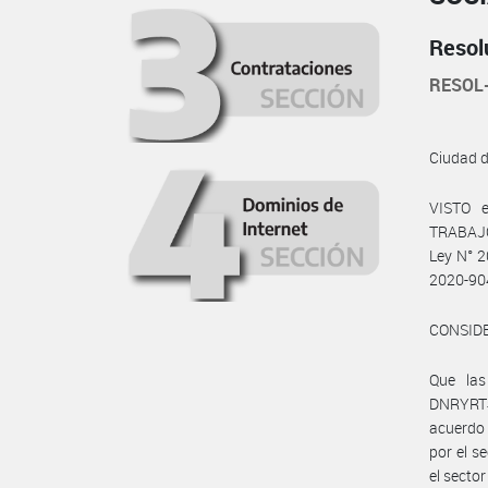
Resol
RESOL
Ciudad 
VISTO e
TRABAJO,
Ley N° 2
2020-90
CONSID
Que las
DNRYRT#
acuerdo
por el s
el secto