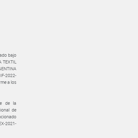
ado bajo
A TEXTIL
RGENTINA
 IF-2022-
me a los
te de la
ional de
encionado
EX-2021-