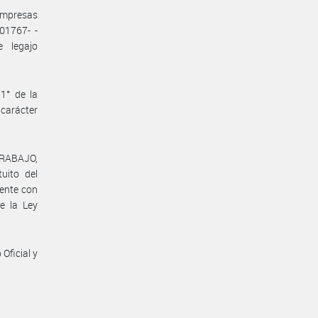
 empresas
01767- -
 legajo
1° de la
 carácter
TRABAJO,
uito del
mente con
de la Ley
Oficial y