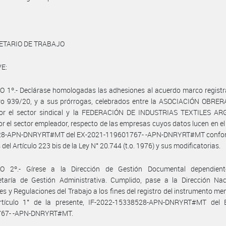
ETARIO DE TRABAJO
E:
 1º.- Declárase homologadas las adhesiones al acuerdo marco registr
ro 939/20, y a sus prórrogas, celebrados entre la ASOCIACIÓN OBRER
por el sector sindical y la FEDERACIÓN DE INDUSTRIAS TEXTILES A
por el sector empleador, respecto de las empresas cuyos datos lucen en el
8-APN-DNRYRT#MT del EX-2021-119601767- -APN-DNRYRT#MT confor
del Artículo 223 bis de la Ley N° 20.744 (t.o. 1976) y sus modificatorias.
O 2º.- Gírese a la Dirección de Gestión Documental dependien
etaría de Gestión Administrativa. Cumplido, pase a la Dirección Nac
es y Regulaciones del Trabajo a los fines del registro del instrumento m
rtículo 1° de la presente, IF-2022-15338528-APN-DNRYRT#MT del 
767- -APN-DNRYRT#MT.