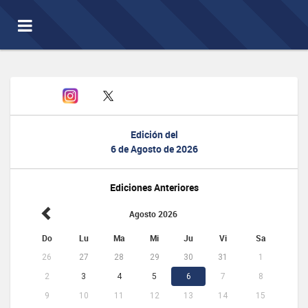
Toggle
navigation
Edición del
6 de Agosto de 2026
Ediciones Anteriores
Agosto 2026
Do
Lu
Ma
Mi
Ju
Vi
Sa
26
27
28
29
30
31
1
2
3
4
5
6
7
8
9
10
11
12
13
14
15