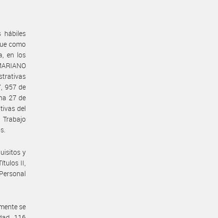
 hábiles
 que como
, en los
MARIANO
strativas
, 957 de
ha 27 de
tivas del
 Trabajo
s.
uisitos y
tulos II,
 Personal
emente se
idad 116