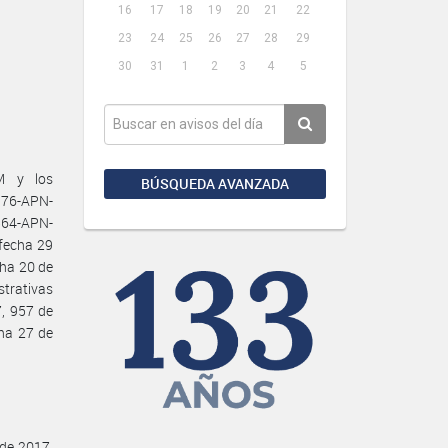
16
17
18
19
20
21
22
23
24
25
26
27
28
29
30
31
1
2
3
4
5
M y los
BÚSQUEDA AVANZADA
176-APN-
4-APN-
fecha 29
cha 20 de
strativas
, 957 de
ha 27 de
 de 2017,