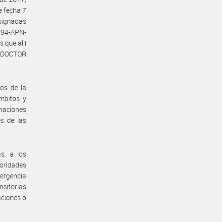
e fecha 7
ignadas
594-APN-
 que allí
L DOCTOR
ios de la
mbitos y
naciones
s de las
s, a los
oridades
ergencia
nsitorias
aciones o