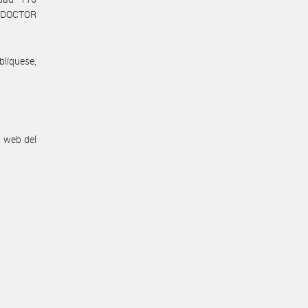
L DOCTOR
líquese,
n web del