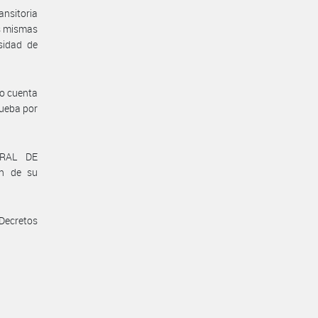
ansitoria
s mismas
sidad de
o cuenta
rueba por
ERAL DE
ón de su
 Decretos