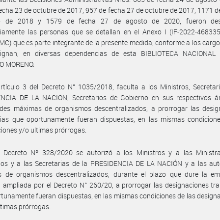
echa 23 de octubre de 2017, 957 de fecha 27 de octubre de 2017, 1171 d
io de 2018 y 1579 de fecha 27 de agosto de 2020, fueron des
oriamente las personas que se detallan en el Anexo I (IF-2022-46833
 que es parte integrante de la presente medida, conforme a los cargos
ignan, en diversas dependencias de esta BIBLIOTECA NACIONA
O MORENO.
rtículo 3 del Decreto N° 1035/2018, faculta a los Ministros, Secretar
NCIA DE LA NACION, Secretarios de Gobierno en sus respectivos á
ades máximas de organismos descentralizados, a prorrogar las desig
orias que oportunamente fueran dispuestas, en las mismas condicione
iones y/o ultimas prórrogas.
 Decreto Nº 328/2020 se autorizó a los Ministros y a las Ministra
rios y a las Secretarias de la PRESIDENCIA DE LA NACIÓN y a las aut
 de organismos descentralizados, durante el plazo que dure la em
a ampliada por el Decreto N° 260/20, a prorrogar las designaciones tra
tunamente fueran dispuestas, en las mismas condiciones de las design
ltimas prórrogas.