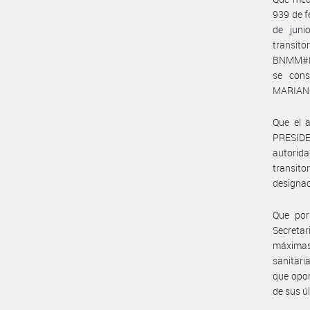
939 de f
de jun
transit
BNMM#MC)
se cons
MARIAN
Que el a
PRESIDE
autorid
transit
designac
Que por
Secreta
máximas
sanitari
que opor
de sus ú