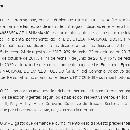
E:
O 1º.- Prorróganse, por el término de CIENTO OCHENTA (180) días
 a partir de las fechas de inicio de prórrogas indicadas en el Anexo I,
-46833594-APN-BNMM#MC es parte integrante de la presente medida
 de la planta permanente de la BIBLIOTECA NACIONAL DOCTOR 
en idénticas condiciones a las dispuestas por las Decisiones Admini
5 de fecha 24 de agosto de 2017, 939 de fecha 23 de octubre de 2017
 de octubre de 2017, 1171 de fecha 7 de junio de 2018 y 1579 de fec
e 2020 autorizándose el correspondiente pago de las Funciones Ejecu
 NACIONAL DE EMPLEO PUBLICO (SINEP), del Convenio Colectivo de
l del Personal homologado por el Decreto Nº 2.098/08 y sus modificatorio
 2º.- Los cargos involucrados deberán ser cubiertos conforme los req
 de selección vigentes según los establecido, respectivamente, en los Tí
s III, IV y VIII; y IV del Convenio Colectivo de Trabajo Sectorial del
do por el Decreto Nº 2.098/08 y sus modificatorios.
 3°.- El gasto que demande el cumplimiento de lo dispuesto precedent
á con cargo de la partida específica del Presupuesto de la Ent