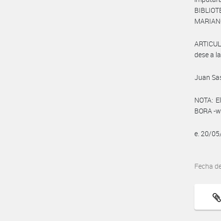
BIBLIOT
MARIAN
ARTICUL
dese a l
Juan Sa
NOTA: El
BORA -ww
e. 20/0
Fecha d