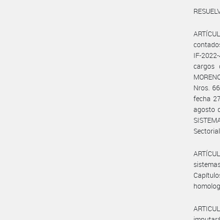
RESUELV
ARTÍCUL
contados
IF-2022
cargos
MORENO, 
Nros. 66
fecha 27
agosto d
SISTEMA
Sectoria
ARTÍCULO
sistemas
Capítulo
homologa
ARTICULO
imputar