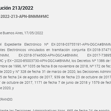
ución 213/2022
-2022-213-APN-BNMM#MC
de Buenos Aires, 17/05/2022
el Expediente Electrónico Nº EX-2018-03755191-APN-DGCA#BNM
ntes Electrónicos vinculados en tramitación conjunta EX-2018-3747
BNMM, EX-2018-3744500-APN-DGCA#BNMM, EX-2017-738956
 y EX–2020-85003730-APN-DGCA#BNMM, los Decretos Nº 1386 de 
mbre de 1996, Nº 1035 de fecha 8 de noviembre de 2018, Nº 172 de fe
de 2020 y N° 328 de fecha 31 de marzo de 2020, las Decisiones Admini
5 de fecha 24 de agosto de 2017, 939 de fecha 23 de octubre de 2017
 de octubre de 2017, 1171 de fecha 7 de junio de 2018 y 1579 de fec
e 2020, y
ERANDO:
ante las Decisiones Administrativas Nros. 665 de fecha 24 de agosto