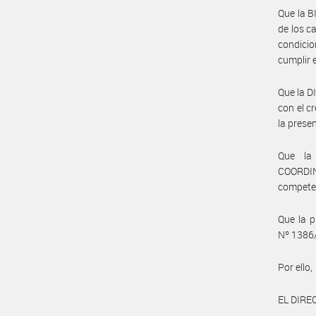
Que la B
de los 
condicio
cumplir 
Que la 
con el c
la presen
Que la
COORDIN
compete
Que la p
Nº 1386
Por ello,
EL DIR