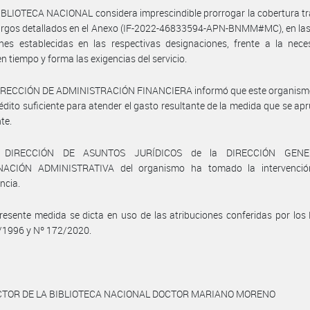
IBLIOTECA NACIONAL considera imprescindible prorrogar la cobertura tr
cargos detallados en el Anexo (IF-2022-46833594-APN-BNMM#MC), en la
nes establecidas en las respectivas designaciones, frente a la nece
en tiempo y forma las exigencias del servicio.
DIRECCIÓN DE ADMINISTRACIÓN FINANCIERA informó que este organism
rédito suficiente para atender el gasto resultante de la medida que se ap
te.
 DIRECCIÓN DE ASUNTOS JURÍDICOS de la DIRECCIÓN GEN
ACIÓN ADMINISTRATIVA del organismo ha tomado la intervenci
ncia.
resente medida se dicta en uso de las atribuciones conferidas por los
/1996 y Nº 172/2020.
ECTOR DE LA BIBLIOTECA NACIONAL DOCTOR MARIANO MORENO