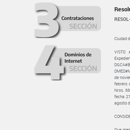
Resol
RESOL
Ciudad 
VISTO 
Expedie
DGCA#
DMED#MC
de novie
febrero 
Nros. 66
fecha 27
agosto d
CONSID
Que medi