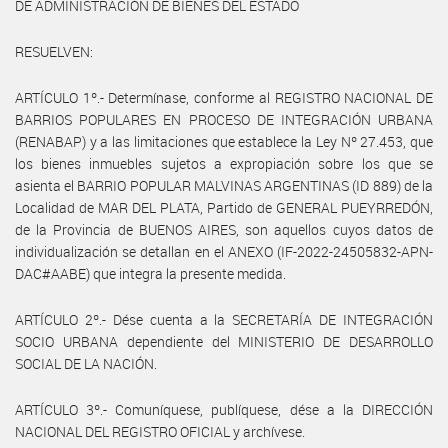
DE ADMINISTRACIÓN DE BIENES DEL ESTADO
RESUELVEN:
ARTÍCULO 1º.- Determínase, conforme al REGISTRO NACIONAL DE
BARRIOS POPULARES EN PROCESO DE INTEGRACIÓN URBANA
(RENABAP) y a las limitaciones que establece la Ley Nº 27.453, que
los bienes inmuebles sujetos a expropiación sobre los que se
asienta el BARRIO POPULAR MALVINAS ARGENTINAS (ID 889) de la
Localidad de MAR DEL PLATA, Partido de GENERAL PUEYRREDÓN,
de la Provincia de BUENOS AIRES, son aquellos cuyos datos de
individualización se detallan en el ANEXO (IF-2022-24505832-APN-
DAC#AABE) que integra la presente medida.
ARTÍCULO 2º.- Dése cuenta a la SECRETARÍA DE INTEGRACIÓN
SOCIO URBANA dependiente del MINISTERIO DE DESARROLLO
SOCIAL DE LA NACIÓN.
ARTÍCULO 3º.- Comuníquese, publíquese, dése a la DIRECCIÓN
NACIONAL DEL REGISTRO OFICIAL y archívese.