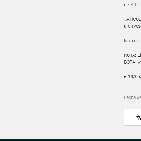
del Artíc
ARTÍCULO
archíves
Marcelo 
NOTA: El
BORA -ww
e. 19/0
Fecha d