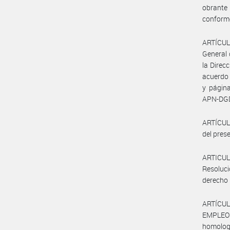
obrante
conforme 
ARTÍCULO
General 
la Direc
acuerdo
y págin
APN-DG
ARTÍCULO
del prese
ARTICULO
Resoluci
derecho 
ARTÍCUL
EMPLEO Y
homologa