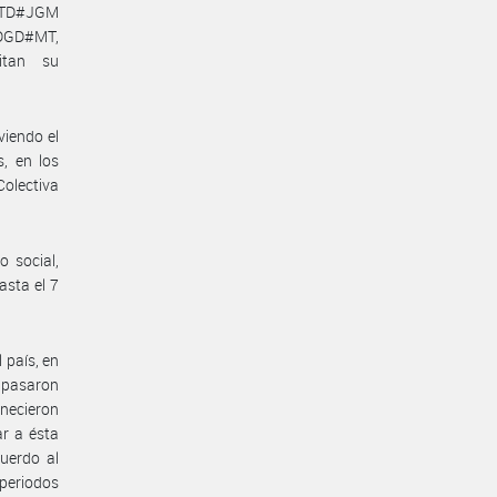
-DTD#JGM
-DGD#MT,
itan su
viendo el
, en los
Colectiva
 social,
asta el 7
 país, en
e pasaron
anecieron
ar a ésta
uerdo al
 periodos