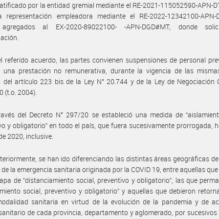
ratificado por la entidad gremial mediante el RE-2021-115052590-APN
a representación empleadora mediante el RE-2022-12342100-APN
agregados al EX-2020-89022100- -APN-DGD#MT, donde solic
ación.
l referido acuerdo, las partes convienen suspensiones de personal pre
 una prestación no remunerativa, durante la vigencia de las mismas
 del artículo 223 bis de la Ley N° 20.744 y de la Ley de Negociación 
 (t.o. 2004).
avés del Decreto N° 297/20 se estableció una medida de “aislamiento
vo y obligatorio” en todo el país, que fuera sucesivamente prorrogada, h
de 2020, inclusive.
teriormente, se han ido diferenciando las distintas áreas geográficas del
 de la emergencia sanitaria originada por la COVID 19, entre aquellas qu
apa de “distanciamiento social, preventivo y obligatorio”, las que perm
amiento social, preventivo y obligatorio” y aquellas que debieron retorn
odalidad sanitaria en virtud de la evolución de la pandemia y de ac
sanitario de cada provincia, departamento y aglomerado, por sucesivos