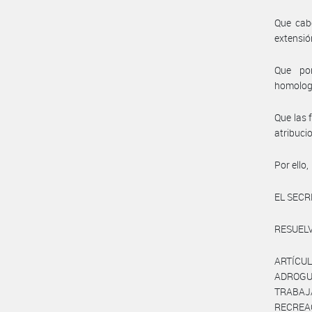
Que cab
extensió
Que por
homolog
Que las 
atribuci
Por ello,
EL SECR
RESUELV
ARTÍCUL
ADROGU
TRABAJ
RECREAC