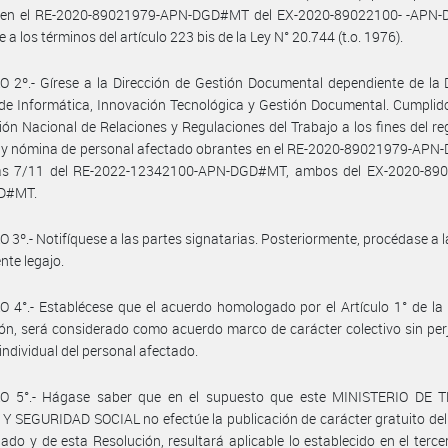
 en el RE-2020-89021979-APN-DGD#MT del EX-2020-89022100- -APN
a los términos del artículo 223 bis de la Ley N° 20.744 (t.o. 1976).
 2º.- Gírese a la Dirección de Gestión Documental dependiente de la 
de Informática, Innovación Tecnológica y Gestión Documental. Cumplid
ción Nacional de Relaciones y Regulaciones del Trabajo a los fines del reg
 y nómina de personal afectado obrantes en el RE-2020-89021979-AP
as 7/11 del RE-2022-12342100-APN-DGD#MT, ambos del EX-2020-890
D#MT.
 3º.- Notifíquese a las partes signatarias. Posteriormente, procédase a 
nte legajo.
 4°.- Establécese que el acuerdo homologado por el Artículo 1° de la
ón, será considerado como acuerdo marco de carácter colectivo sin perj
individual del personal afectado.
O 5°.- Hágase saber que en el supuesto que este MINISTERIO DE 
 SEGURIDAD SOCIAL no efectúe la publicación de carácter gratuito de
do y de esta Resolución, resultará aplicable lo establecido en el terce