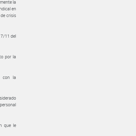
amente la
ndical en
de crisis
 7/11 del
to por la
n con la
nsiderado
 personal
n que le