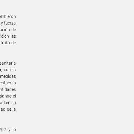
hibieron
 y fuerza
ución de
ición las
ntrato de
anitaria
, con la
s medidas
 esfuerzo
ntidades
giando el
dad en su
dad de la
/02 y lo