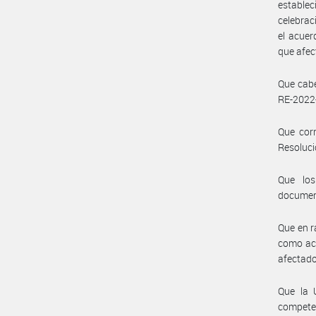
establec
celebrac
el acuer
que afec
Que cabe
RE-2022
Que corr
Resoluci
Que los
document
Que en r
como acu
afectado
Que la 
compete