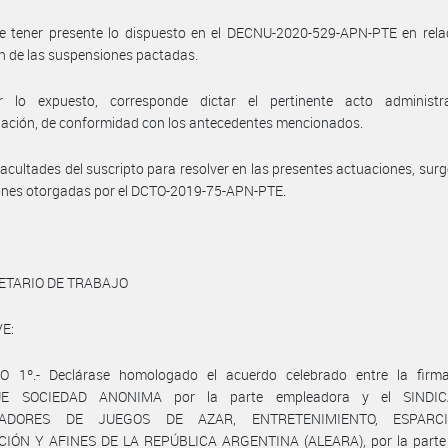
e tener presente lo dispuesto en el DECNU-2020-529-APN-PTE en relac
n de las suspensiones pactadas.
 lo expuesto, corresponde dictar el pertinente acto administr
ación, de conformidad con los antecedentes mencionados.
facultades del suscripto para resolver en las presentes actuaciones, surg
ones otorgadas por el DCTO-2019-75-APN-PTE.
ETARIO DE TRABAJO
E:
O 1º.- Declárase homologado el acuerdo celebrado entre la fir
E SOCIEDAD ANONIMA por la parte empleadora y el SINDI
ADORES DE JUEGOS DE AZAR, ENTRETENIMIENTO, ESPARCI
IÓN Y AFINES DE LA REPÚBLICA ARGENTINA (ALEARA), por la parte s