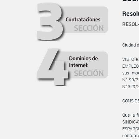
Resol
RESOL
Ciudad 
VISTO e
EMPLEO Y
sus mod
N° 99/2
N° 329/2
CONSID
Que la 
SINDI
ESPARC
conform