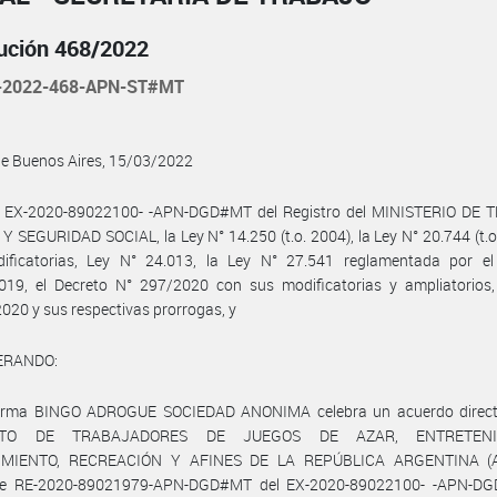
ución 468/2022
-2022-468-APN-ST#MT
de Buenos Aires, 15/03/2022
l EX-2020-89022100- -APN-DGD#MT del Registro del MINISTERIO DE 
 SEGURIDAD SOCIAL, la Ley N° 14.250 (t.o. 2004), la Ley N° 20.744 (t.o
ificatorias, Ley N° 24.013, la Ley N° 27.541 reglamentada por el
019, el Decreto N° 297/2020 con sus modificatorias y ampliatorios,
020 y sus respectivas prorrogas, y
ERANDO:
firma BINGO ADROGUE SOCIEDAD ANONIMA celebra un acuerdo direct
CATO DE TRABAJADORES DE JUEGOS DE AZAR, ENTRETENIM
IMIENTO, RECREACIÓN Y AFINES DE LA REPÚBLICA ARGENTINA (A
e RE-2020-89021979-APN-DGD#MT del EX-2020-89022100- -APN-DG