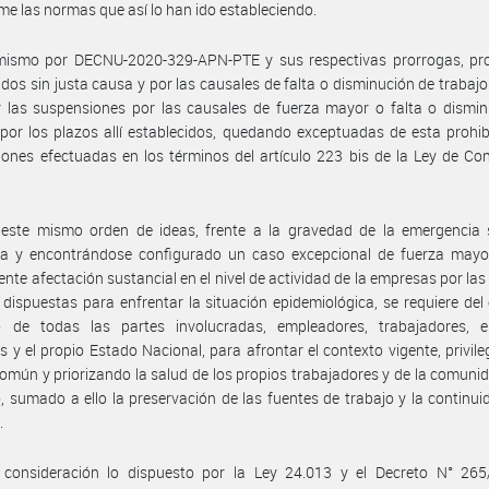
me las normas que así lo han ido estableciendo.
mismo por DECNU-2020-329-APN-PTE y sus respectivas prorrogas, pro
idos sin justa causa y por las causales de falta o disminución de trabajo
 las suspensiones por las causales de fuerza mayor o falta o dismin
 por los plazos allí establecidos, quedando exceptuadas de esta prohib
ones efectuadas en los términos del artículo 223 bis de la Ley de Co
 este mismo orden de ideas, frente a la gravedad de la emergencia s
da y encontrándose configurado un caso excepcional de fuerza mayor
ente afectación sustancial en el nivel de actividad de la empresas por la
 dispuestas para enfrentar la situación epidemiológica, se requiere del
o de todas las partes involucradas, empleadores, trabajadores, e
es y el propio Estado Nacional, para afrontar el contexto vigente, privile
común y priorizando la salud de los propios trabajadores y de la comuni
, sumado a ello la preservación de las fuentes de trabajo y la continui
.
 consideración lo dispuesto por la Ley 24.013 y el Decreto N° 265