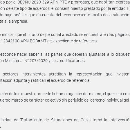
ido por el DECNU-2020-329-APN-PTE y prorrogas, que habilitan expres
ión de este tipo de acuerdos, el consentimiento prestado por la entidad si
do bajo análisis que da cuenta del reconocimiento tácito de la situación 
ta a la empresa.
 indicar que el listado de personal afectado se encuentra en las páginas
-12342100-APN-DGD#MT del expediente de referencia.
esponde hacer saber a las partes que deberán ajustarse a lo dispues
ón Ministerial N° 207/2020 y sus modificatorias.
 sectores intervinientes acreditan la representación que inviste
ación adjunta y ratifican el acuerdo de referencia.
azón de lo expuesto, procede la homologación del mismo, el que será co
erdo marco de carácter colectivo sin perjuicio del derecho individual del
.
Unidad de Tratamiento de Situaciones de Crisis tomó la intervenció
.