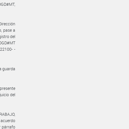
-DGD#MT,
Dirección
o, pase a
istro del
N-DGD#MT
22100- -
la guarda
 presente
uicio del
TRABAJO,
l acuerdo
r párrafo