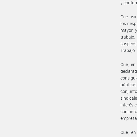
y confor
Que asi
los desp
mayor, y
trabajo,
suspensi
Trabajo.
Que, en
declara
consigui
públicas
conjunt
sindical
interés 
conjunto
empresa
Que, en