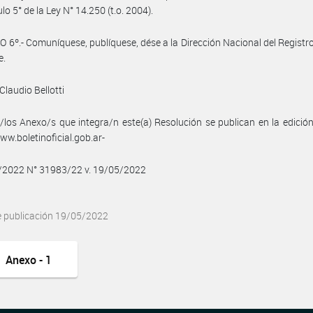
ulo 5° de la Ley N° 14.250 (t.o. 2004).
 6º.- Comuníquese, publíquese, dése a la Dirección Nacional del Registro 
e.
Claudio Bellotti
/los Anexo/s que integra/n este(a) Resolución se publican en la edició
w.boletinoficial.gob.ar-
5/2022 N° 31983/22 v. 19/05/2022
e publicación 19/05/2022
Anexo - 1