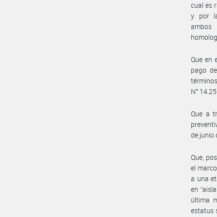
cual es 
y por l
ambos 
homolog
Que en e
pago de
términos
N° 14.250
Que a tr
preventi
de junio 
Que, pos
el marco
a una et
en “aisl
última m
estatus 