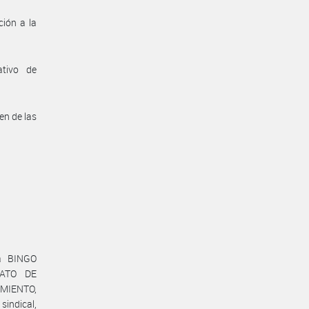
ión a la
ativo de
en de las
ma BINGO
CATO DE
MIENTO,
indical,