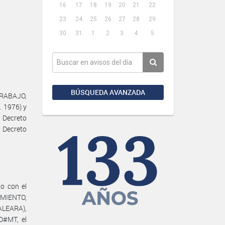
16
17
18
19
20
21
22
23
24
25
26
27
28
29
30
31
1
2
3
4
5
BÚSQUEDA AVANZADA
TRABAJO,
. 1976) y
 Decreto
 Decreto
o con el
IENTO,
LEARA),
D#MT, el