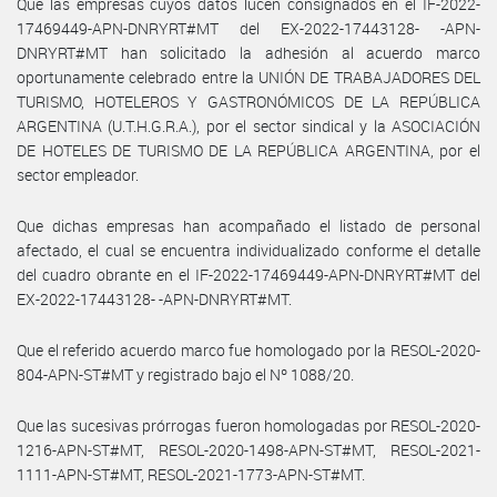
Que las empresas cuyos datos lucen consignados en el IF-2022-
17469449-APN-DNRYRT#MT del EX-2022-17443128- -APN-
DNRYRT#MT han solicitado la adhesión al acuerdo marco
oportunamente celebrado entre la UNIÓN DE TRABAJADORES DEL
TURISMO, HOTELEROS Y GASTRONÓMICOS DE LA REPÚBLICA
ARGENTINA (U.T.H.G.R.A.), por el sector sindical y la ASOCIACIÓN
DE HOTELES DE TURISMO DE LA REPÚBLICA ARGENTINA, por el
sector empleador.
Que dichas empresas han acompañado el listado de personal
afectado, el cual se encuentra individualizado conforme el detalle
del cuadro obrante en el IF-2022-17469449-APN-DNRYRT#MT del
EX-2022-17443128- -APN-DNRYRT#MT.
Que el referido acuerdo marco fue homologado por la RESOL-2020-
804-APN-ST#MT y registrado bajo el Nº 1088/20.
Que las sucesivas prórrogas fueron homologadas por RESOL-2020-
1216-APN-ST#MT, RESOL-2020-1498-APN-ST#MT, RESOL-2021-
1111-APN-ST#MT, RESOL-2021-1773-APN-ST#MT.