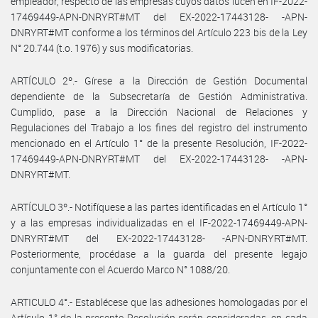
empleador, respecto de las empresas cuyos datos lucen en IF-2022-
17469449-APN-DNRYRT#MT del EX-2022-17443128- -APN-
DNRYRT#MT conforme a los términos del Artículo 223 bis de la Ley
N° 20.744 (t.o. 1976) y sus modificatorias.
ARTÍCULO 2º.- Gírese a la Dirección de Gestión Documental
dependiente de la Subsecretaría de Gestión Administrativa.
Cumplido, pase a la Dirección Nacional de Relaciones y
Regulaciones del Trabajo a los fines del registro del instrumento
mencionado en el Artículo 1° de la presente Resolución, IF-2022-
17469449-APN-DNRYRT#MT del EX-2022-17443128- -APN-
DNRYRT#MT.
ARTÍCULO 3º.- Notifíquese a las partes identificadas en el Artículo 1°
y a las empresas individualizadas en el IF-2022-17469449-APN-
DNRYRT#MT del EX-2022-17443128- -APN-DNRYRT#MT.
Posteriormente, procédase a la guarda del presente legajo
conjuntamente con el Acuerdo Marco N° 1088/20.
ARTICULO 4°.- Establécese que las adhesiones homologadas por el
Artículo 1° de la presente Resolución serán consideradas, en cada