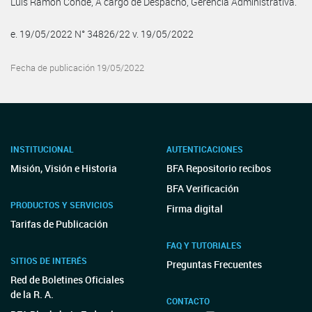
Luis Ramon Conde, A cargo de Despacho, Gerencia Administrativa.
e. 19/05/2022 N° 34826/22 v. 19/05/2022
Fecha de publicación 19/05/2022
INSTITUCIONAL
AUTENTICACIONES
Misión, Visión e Historia
BFA Repositorio recibos
BFA Verificación
PRODUCTOS Y SERVICIOS
Firma digital
Tarifas de Publicación
FAQ Y TUTORIALES
SITIOS DE INTERÉS
Preguntas Frecuentes
Red de Boletines Oficiales
de la R. A.
CONTACTO