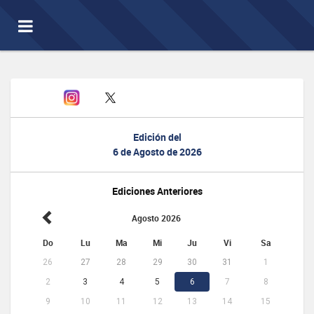
Toggle
navigation
Edición del
6 de Agosto de 2026
Ediciones Anteriores
Agosto 2026
Do
Lu
Ma
Mi
Ju
Vi
Sa
26
27
28
29
30
31
1
2
3
4
5
6
7
8
9
10
11
12
13
14
15