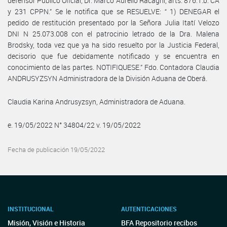
defensor Público Oficial, Dr. Marco Aurelio Racagni, arts. 876.1.b. CA
y 231 CPPN.” Se le notifica que se RESUELVE: “ 1) DENEGAR el
pedido de restitución presentado por la Señora Julia Itatí Velozo
DNI N 25.073.008 con el patrocinio letrado de la Dra. Malena
Brodsky, toda vez que ya ha sido resuelto por la Justicia Federal,
decisorio que fue debidamente notificado y se encuentra en
conocimiento de las partes. NOTIFIQUESE.” Fdo. Contadora Claudia
ANDRUSYZSYN Administradora de la División Aduana de Oberá.
Claudia Karina Andrusyzsyn, Administradora de Aduana.
e. 19/05/2022 N° 34804/22 v. 19/05/2022
Fecha de publicación 19/05/2022
INSTITUCIONAL
AUTENTICACIONES
Misión, Visión e Historia
BFA Repositorio recibos