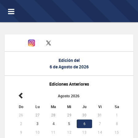
Toggle
navigation
Edición del
6 de Agosto de 2026
Ediciones Anteriores
Agosto 2026
Do
Lu
Ma
Mi
Ju
Vi
Sa
26
27
28
29
30
31
1
2
3
4
5
6
7
8
9
10
11
12
13
14
15