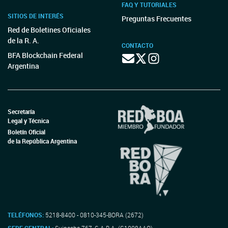
FAQ Y TUTORIALES
SITIOS DE INTERÉS
Preguntas Frecuentes
Red de Boletines Oficiales
de la R. A.
CONTACTO
BFA Blockchain Federal
Argentina
Secretaría
Legal y Técnica
Boletín Oficial
de la República Argentina
TELÉFONOS:
5218-8400 - 0810-345-BORA (2672)
SEDE CENTRAL:
Suipacha 767, C.A.B.A. (C1008AAO)