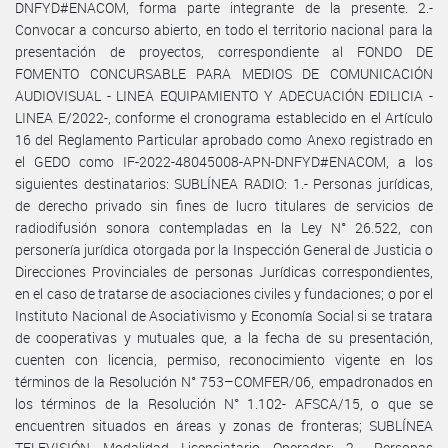
DNFYD#ENACOM, forma parte integrante de la presente. 2.-
Convocar a concurso abierto, en todo el territorio nacional para la
presentación de proyectos, correspondiente al FONDO DE
FOMENTO CONCURSABLE PARA MEDIOS DE COMUNICACIÓN
AUDIOVISUAL - LINEA EQUIPAMIENTO Y ADECUACIÓN EDILICIA -
LINEA E/2022-, conforme el cronograma establecido en el Artículo
16 del Reglamento Particular aprobado como Anexo registrado en
el GEDO como IF-2022-48045008-APN-DNFYD#ENACOM, a los
siguientes destinatarios: SUBLÍNEA RADIO: 1.- Personas jurídicas,
de derecho privado sin fines de lucro titulares de servicios de
radiodifusión sonora contempladas en la Ley N° 26.522, con
personería jurídica otorgada por la Inspección General de Justicia o
Direcciones Provinciales de personas Jurídicas correspondientes,
en el caso de tratarse de asociaciones civiles y fundaciones; o por el
Instituto Nacional de Asociativismo y Economía Social si se tratara
de cooperativas y mutuales que, a la fecha de su presentación,
cuenten con licencia, permiso, reconocimiento vigente en los
términos de la Resolución N° 753–COMFER/06, empadronados en
los términos de la Resolución N° 1.102- AFSCA/15, o que se
encuentren situados en áreas y zonas de fronteras; SUBLÍNEA
TELEVISIÓN Modalidad Licenciatario Operador: 2.- Personas