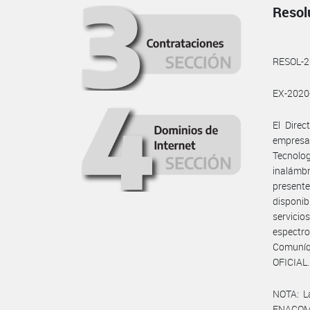
Resol
RESOL-
EX-202
El Dire
empresa
Tecnolog
inalámbr
present
disponib
servicio
espectro
Comuníq
OFICIAL.
NOTA: L
ENACOM: