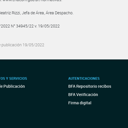
Beatriz Rizzi, Jefa de Área, Área Despacho.
5/2022 N° 34945/22 v. 19/05/2022
e publicación 19/05/2022
OS Y SERVICIOS
AUTENTICACIONES
de Publicación
BFA Repositorio recibos
BFA Verificación
Firma digital