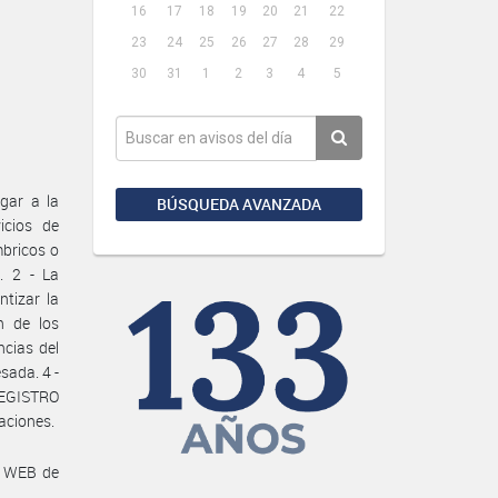
16
17
18
19
20
21
22
23
24
25
26
27
28
29
30
31
1
2
3
4
5
gar a la
BÚSQUEDA AVANZADA
icios de
mbricos o
a. 2 - La
tizar la
ón de los
ncias del
sada. 4 -
REGISTRO
aciones.
a WEB de