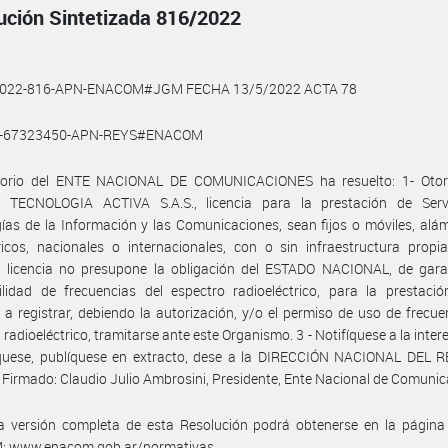
ución Sintetizada 816/2022
2022-816-APN-ENACOM#JGM FECHA 13/5/2022 ACTA 78
0-67323450-APN-REYS#ENACOM
ctorio del ENTE NACIONAL DE COMUNICACIONES ha resuelto: 1- Otor
 TECNOLOGIA ACTIVA S.A.S., licencia para la prestación de Serv
ías de la Información y las Comunicaciones, sean fijos o móviles, alá
icos, nacionales o internacionales, con o sin infraestructura propi
e licencia no presupone la obligación del ESTADO NACIONAL, de garan
ilidad de frecuencias del espectro radioeléctrico, para la prestaci
s a registrar, debiendo la autorización, y/o el permiso de uso de frecue
 radioeléctrico, tramitarse ante este Organismo. 3 - Notifíquese a la intere
uese, publíquese en extracto, dese a la DIRECCIÓN NACIONAL DEL 
 Firmado: Claudio Julio Ambrosini, Presidente, Ente Nacional de Comunic
a versión completa de esta Resolución podrá obtenerse en la págin
 www.enacom.gob.ar/normativas.