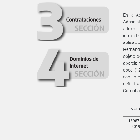
En la A
Adminis
administ
infra de
aplicac
Hernánde
objeto d
apercib
doce (1
conjunto
definit
Córdoba
SIGE
18987-
201