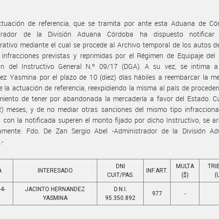
ctuación de referencia, que se tramita por ante esta Aduana de Cór
trador de la División Aduana Córdoba ha dispuesto notificar
rativo mediante el cual se procede al Archivo temporal de los autos d
 infracciones previstas y reprimidas por el Régimen de Equipaje del 
ión del Instructivo General N.º 09/17 (DGA). A su vez, se intima a
z Yasmina por el plazo de 10 (diez) días hábiles a reembarcar la me
e la actuación de referencia, reexpidiendo la misma al país de proceden
imiento de tener por abandonada la mercadería a favor del Estado. C
2) meses, y de no mediar otras sanciones del mismo tipo infracciona
 con la notificada superen el monto fijado por dicho Instructivo, se a
ivamente. Fdo. De Zan Sergio Abel -Administrador de la División A
.-
DNI
MULTA
TRI
A
INTERESADO
INF.ART.
CUIT/PAS.
($)
(
4-
JACINTO HERNANDEZ
D.N.I.
977
-
9
YASMINA
95.350.892