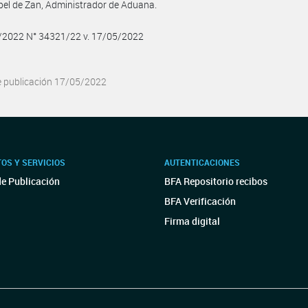
bel de Zan, Administrador de Aduana.
5/2022 N° 34321/22 v. 17/05/2022
e publicación 17/05/2022
OS Y SERVICIOS
AUTENTICACIONES
de Publicación
BFA Repositorio recibos
BFA Verificación
Firma digital