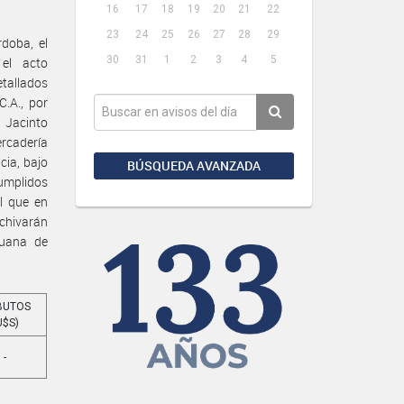
16
17
18
19
20
21
22
23
24
25
26
27
28
29
doba, el
30
31
1
2
3
4
5
 el acto
etallados
C.A., por
 Jacinto
rcadería
cia, bajo
BÚSQUEDA AVANZADA
umplidos
l que en
rchivarán
duana de
BUTOS
U$S)
-