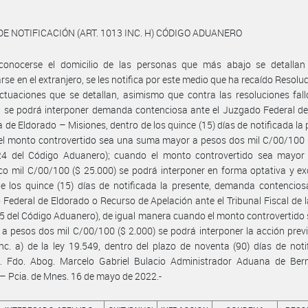
DE NOTIFICACIÓN (ART. 1013 INC. H) CÓDIGO ADUANERO
conocerse el domicilio de las personas que más abajo se detallan
rse en el extranjero, se les notifica por este medio que ha recaído Resoluc
ctuaciones que se detallan, asimismo que contra las resoluciones fal
n se podrá interponer demanda contenciosa ante el Juzgado Federal d
a de Eldorado – Misiones, dentro de los quince (15) días de notificada la 
l monto controvertido sea una suma mayor a pesos dos mil C/00/100 (
024 del Código Aduanero); cuando el monto controvertido sea mayor
nco mil C/00/100 ($ 25.000) se podrá interponer en forma optativa y ex
e los quince (15) días de notificada la presente, demanda contencios
Federal de Eldorado o Recurso de Apelación ante el Tribunal Fiscal de 
25 del Código Aduanero), de igual manera cuando el monto controvertido 
a pesos dos mil C/00/100 ($ 2.000) se podrá interponer la acción previ
inc. a) de la ley 19.549, dentro del plazo de noventa (90) días de noti
e. Fdo. Abog. Marcelo Gabriel Bulacio Administrador Aduana de Ber
 – Pcia. de Mnes. 16 de mayo de 2022.-