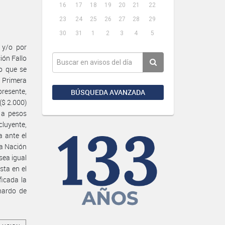
16
17
18
19
20
21
22
23
24
25
26
27
28
29
30
31
1
2
3
4
5
 y/o por
ión Fallo
lo que se
e Primera
presente,
BÚSQUEDA AVANZADA
$ 2.000)
 a pesos
cluyente,
a ante el
la Nación
sea igual
sta en el
ficada la
nardo de