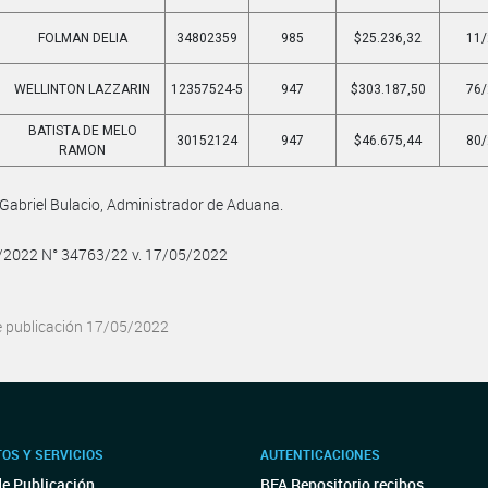
FOLMAN DELIA
34802359
985
$25.236,32
11
WELLINTON LAZZARIN
12357524-5
947
$303.187,50
76
BATISTA DE MELO
30152124
947
$46.675,44
80
RAMON
Gabriel Bulacio, Administrador de Aduana.
5/2022 N° 34763/22 v. 17/05/2022
e publicación 17/05/2022
OS Y SERVICIOS
AUTENTICACIONES
de Publicación
BFA Repositorio recibos