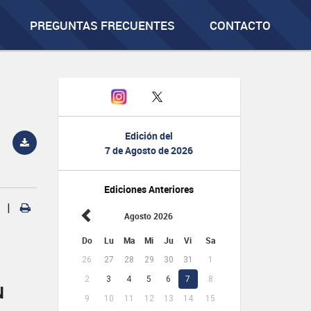
PREGUNTAS FRECUENTES
CONTACTO
Edición del
7 de Agosto de 2026
Ediciones Anteriores
|
Agosto 2026
Do
Lu
Ma
Mi
Ju
Vi
Sa
26
27
28
29
30
31
1
2
3
4
5
6
7
8
N
9
10
11
12
13
14
15