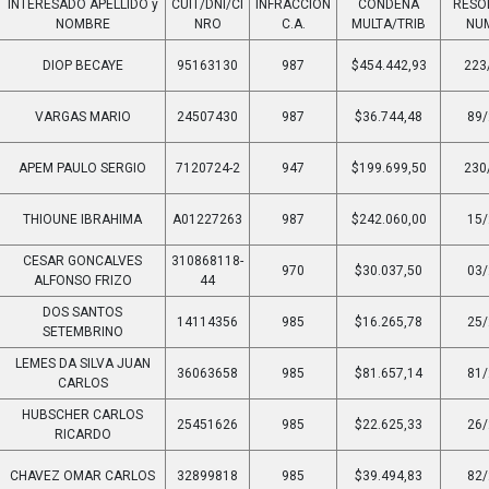
INTERESADO APELLIDO y
CUIT/DNI/CI
INFRACCION
CONDENA
RESO
NOMBRE
NRO
C.A.
MULTA/TRIB
NU
DIOP BECAYE
95163130
987
$454.442,93
223
VARGAS MARIO
24507430
987
$36.744,48
89
APEM PAULO SERGIO
7120724-2
947
$199.699,50
230
THIOUNE IBRAHIMA
A01227263
987
$242.060,00
15
CESAR GONCALVES
310868118-
970
$30.037,50
03
ALFONSO FRIZO
44
DOS SANTOS
14114356
985
$16.265,78
25
SETEMBRINO
LEMES DA SILVA JUAN
36063658
985
$81.657,14
81
CARLOS
HUBSCHER CARLOS
25451626
985
$22.625,33
26
RICARDO
CHAVEZ OMAR CARLOS
32899818
985
$39.494,83
82