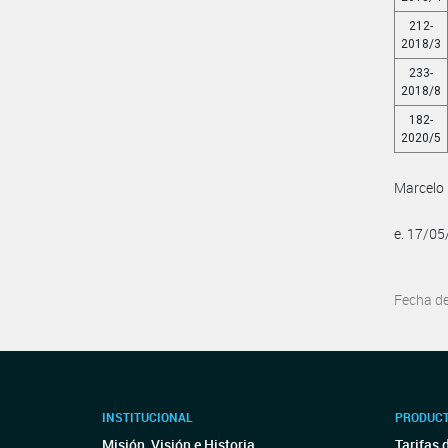
212-
2018/3
233-
2018/8
182-
2020/5
Marcelo 
e. 17/0
Fecha d
INSTITUCIONAL
PRODUCT
Misión, Visión e Historia
Tarifas 