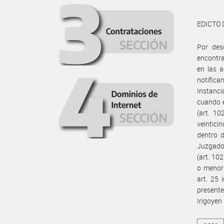
EDICTO 
Por des
encontra
en las a
notifica
Instanci
cuando e
(art. 1
veintici
dentro d
Juzgado 
(art. 10
o menor 
art. 25 
present
Irigoyen