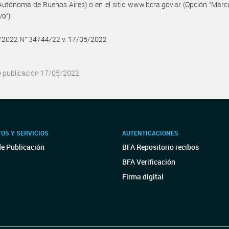
utónoma de Buenos Aires) o en el sitio www.bcra.gov.ar (Opción “Marc
o”).
5/2022 N° 34744/22 v. 17/05/2022
e publicación 17/05/2022
OS Y SERVICIOS
AUTENTICACIONES
de Publicación
BFA Repositorio recibos
BFA Verificación
Firma digital