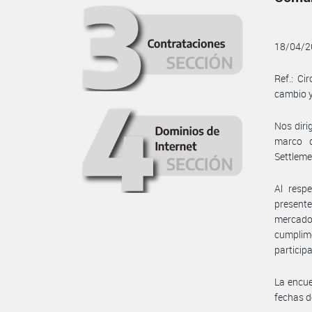
18/04/2
Ref.: Ci
cambio 
Nos diri
marco d
Settleme
Al resp
presente
mercado 
cumplime
particip
La encue
fechas d