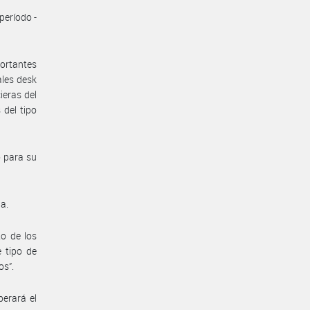
período -
ortantes
ales desk
ieras del
 del tipo
o para su
da.
o de los
e tipo de
os”.
perará el