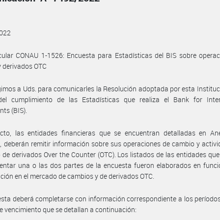
022
rcular CONAU 1-1526: Encuesta para Estadísticas del BIS sobre opera
y derivados OTC
gimos a Uds. para comunicarles la Resolución adoptada por esta Instituci
el cumplimiento de las Estadísticas que realiza el Bank for Inter
nts (BIS).
ecto, las entidades financieras que se encuentran detalladas en An
, deberán remitir información sobre sus operaciones de cambio y activi
de derivados Over the Counter (OTC). Los listados de las entidades qu
ntar una o las dos partes de la encuesta fueron elaborados en funci
ación en el mercado de cambios y de derivados OTC.
sta deberá completarse con información correspondiente a los períodos
e vencimiento que se detallan a continuación: