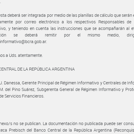
.
sta deberá ser integrada por medio de las planillas de cálculo que serán
amente por correo electrónico a los respectivos Responsables de
ivo, y teniendo en cuenta las instrucciones que se acompañarán al e
mación se deberá remitir por el mismo medio, diri
informativo@bcra.gob.ar.
os a Uds. atentamente.
CENTRAL DE LA REPÚBLICA ARGENTINA
J. Danessa, Gerente Principal de Régimen Informativo y Centrales de In
 M. del Pino Suárez, Subgerenta General de Régimen Informativo y Prot
de Servicios Financieros.
nexo/s no se publican. La documentación no publicada puede ser cons
oteca Prebisch del Banco Central de la República Argentina (Reconqui