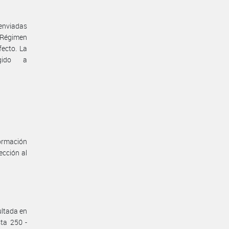
 enviadas
 Régimen
fecto. La
gido a
formación
ección al
ultada en
sta 250 -