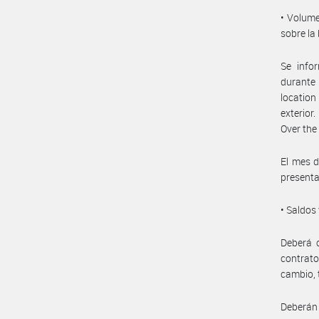
• Volume
sobre la
Se info
durante 
location
exterior
Over the
El mes d
presenta
• Saldos
Deberá 
contrato
cambio, 
Deberán 