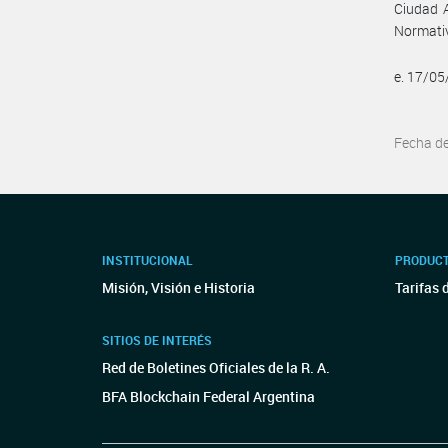
Ciudad A
Normativ
e. 17/0
Fecha d
INSTITUCIONAL
PRODUCT
Misión, Visión e Historia
Tarifas 
SITIOS DE INTERÉS
Red de Boletines Oficiales de la R. A.
BFA Blockchain Federal Argentina