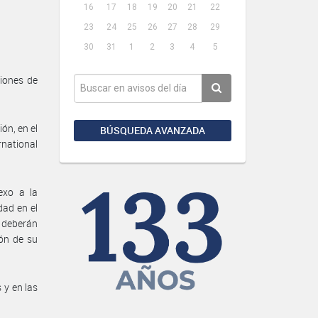
16
17
18
19
20
21
22
23
24
25
26
27
28
29
30
31
1
2
3
4
5
ciones de
ón, en el
BÚSQUEDA AVANZADA
national
exo a la
dad en el
e deberán
ón de su
 y en las