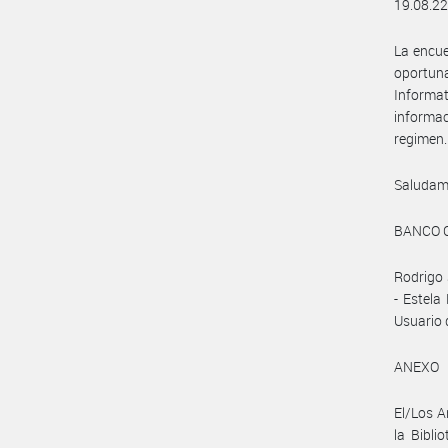
19.08.22
La encue
oportun
Informat
infor
regimen.
Saludam
BANCO 
Rodrigo 
- Estela
Usuario 
ANEXO
El/Los A
la Bibli