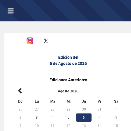
Toggle
navigation
Edición del
6 de Agosto de 2026
Ediciones Anteriores
Agosto 2026
Do
Lu
Ma
Mi
Ju
Vi
Sa
26
27
28
29
30
31
1
2
3
4
5
6
7
8
9
10
11
12
13
14
15