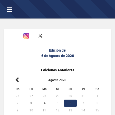
Toggle
navigation
Edición del
6 de Agosto de 2026
Ediciones Anteriores
Agosto 2026
Do
Lu
Ma
Mi
Ju
Vi
Sa
26
27
28
29
30
31
1
2
3
4
5
6
7
8
9
10
11
12
13
14
15