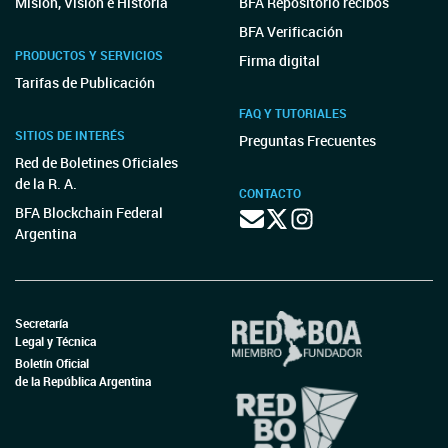
Misión, Visión e Historia
BFA Repositorio recibos
BFA Verificación
PRODUCTOS Y SERVICIOS
Firma digital
Tarifas de Publicación
FAQ Y TUTORIALES
SITIOS DE INTERÉS
Preguntas Frecuentes
Red de Boletines Oficiales
de la R. A.
CONTACTO
BFA Blockchain Federal
Argentina
Secretaría
Legal y Técnica
Boletín Oficial
de la República Argentina