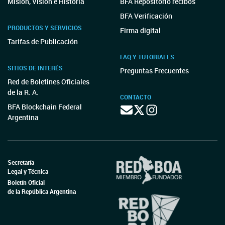
Misión, Visión e Historia
BFA Repositorio recibos
BFA Verificación
PRODUCTOS Y SERVICIOS
Firma digital
Tarifas de Publicación
FAQ Y TUTORIALES
SITIOS DE INTERÉS
Preguntas Frecuentes
Red de Boletines Oficiales
de la R. A.
CONTACTO
BFA Blockchain Federal
Argentina
Secretaría
Legal y Técnica
Boletín Oficial
de la República Argentina