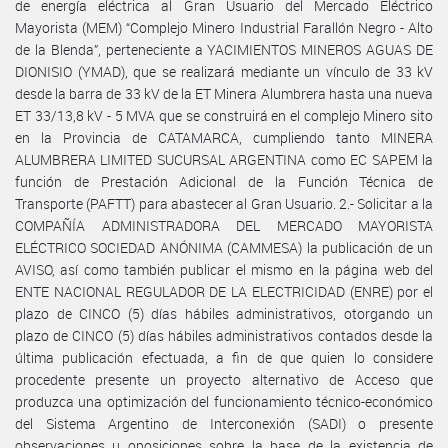
de energía eléctrica al Gran Usuario del Mercado Eléctrico
Mayorista (MEM) “Complejo Minero Industrial Farallón Negro - Alto
de la Blenda”, perteneciente a YACIMIENTOS MINEROS AGUAS DE
DIONISIO (YMAD), que se realizará mediante un vínculo de 33 kV
desde la barra de 33 kV de la ET Minera Alumbrera hasta una nueva
ET 33/13,8 kV - 5 MVA que se construirá en el complejo Minero sito
en la Provincia de CATAMARCA, cumpliendo tanto MINERA
ALUMBRERA LIMITED SUCURSAL ARGENTINA como EC SAPEM la
función de Prestación Adicional de la Función Técnica de
Transporte (PAFTT) para abastecer al Gran Usuario. 2.- Solicitar a la
COMPAÑÍA ADMINISTRADORA DEL MERCADO MAYORISTA
ELÉCTRICO SOCIEDAD ANÓNIMA (CAMMESA) la publicación de un
AVISO, así como también publicar el mismo en la página web del
ENTE NACIONAL REGULADOR DE LA ELECTRICIDAD (ENRE) por el
plazo de CINCO (5) días hábiles administrativos, otorgando un
plazo de CINCO (5) días hábiles administrativos contados desde la
última publicación efectuada, a fin de que quien lo considere
procedente presente un proyecto alternativo de Acceso que
produzca una optimización del funcionamiento técnico-económico
del Sistema Argentino de Interconexión (SADI) o presente
observaciones u oposiciones sobre la base de la existencia de