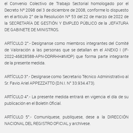
el Convenio Colectivo de Trabajo Sectorial homologado por el
Decreto Nº 2098 del 3 de diciembre de 2008, conforme lo dispuesto
en el artículo 2° de la Resolución Nº 53 del 22 de marzo de 2022 de
la SECRETARÍA DE GESTIÓN Y EMPLEO PÚBLICO de la JEFATURA
DE GABINETE DE MINISTROS.
ARTÍCULO 2°.- Desígnanse como miembros integrantes del Comité
de Valoración a las personas que se detallan en el ANEXO I (IF-
2022-46828588-APN-DDRRHH#MOP) que forma parte integrante
de la presente medida.
ARTÍCULO 3°.- Desígnase como Secretario Técnico Administrativo al
Sr. Favio Ariel APPEZZATTO (D.N.I. N° 33.934.473).
ARTÍCULO 4°.- La presente medida entrará en vigencia el día de su
publicación en el Boletín Oficial.
ARTÍCULO 5°.- Comuníquese, publíquese, dese a la DIRECCIÓN
NACIONAL DEL REGISTRO OFICIAL y archívese.