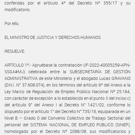
conferidas por el artículo 4º del Decreto Nº 355/17 y su
modificatorio.
Por ello,
EL MINISTRO DE JUSTICIA Y DERECHOS HUMANOS
RESUELVE:
ARTÍCULO 1º.- Apruébase la contratación (IF-2022-40005259-APN-
SSGA#MJ) celebrada entre la SUBSECRETARÍA DE GESTIÓN
ADMINISTRATIVA de este Ministerio y el abogado Lucas GRAVANO
(D.N.I. N° 37.608.074), en los términos del artículo 9º del Anexo a la
Ley Marco de Regulación de Empleo Público Nacional Nº 25.164,
con carácter de excepción a lo establecido en el punto II del inciso c)
del artículo 9° del Anexo I al Decreto N° 1421/02, conforme lo
dispuesto por el artículo 1° del Decreto N° 735/16, equiparada en un
Nivel B – Grado 0 del Convenio Colectivo de Trabajo Sectorial del
personal del SISTEMA NACIONAL DE EMPLEO PÚBLICO (SINEP),
homologado por el Decreto Nº 2098/08, sus modificatorios y