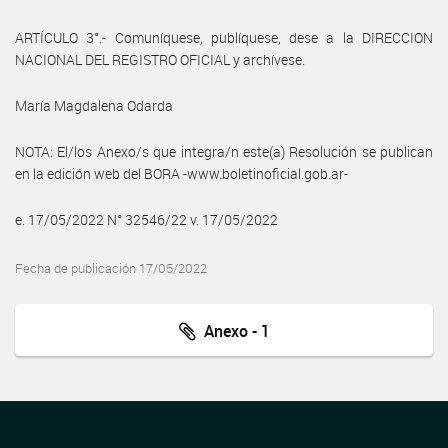
ARTÍCULO 3°.- Comuníquese, publíquese, dese a la DIRECCION
NACIONAL DEL REGISTRO OFICIAL y archívese.
María Magdalena Odarda
NOTA: El/los Anexo/s que integra/n este(a) Resolución se publican
en la edición web del BORA -www.boletinoficial.gob.ar-
e. 17/05/2022 N° 32546/22 v. 17/05/2022
Fecha de publicación 17/05/2022
Anexo - 1