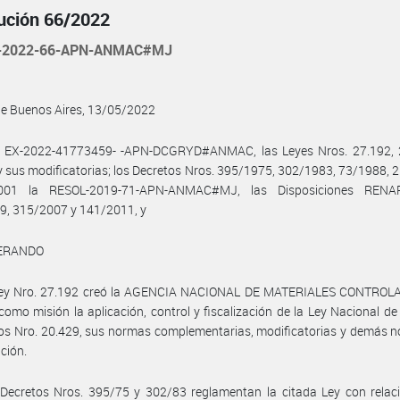
ución 66/2022
-2022-66-APN-ANMAC#MJ
de Buenos Aires, 13/05/2022
l EX-2022-41773459- -APN-DCGRYD#ANMAC, las Leyes Nros. 27.192, 
y sus modificatorias; los Decretos Nros. 395/1975, 302/1983, 73/1988,
001 la RESOL-2019-71-APN-ANMAC#MJ, las Disposiciones RENAR
9, 315/2007 y 141/2011, y
ERANDO
Ley Nro. 27.192 creó la AGENCIA NACIONAL DE MATERIALES CONTROLA
 como misión la aplicación, control y fiscalización de la Ley Nacional d
os Nro. 20.429, sus normas complementarias, modificatorias y demás 
ación.
Decretos Nros. 395/75 y 302/83 reglamentan la citada Ley con relaci