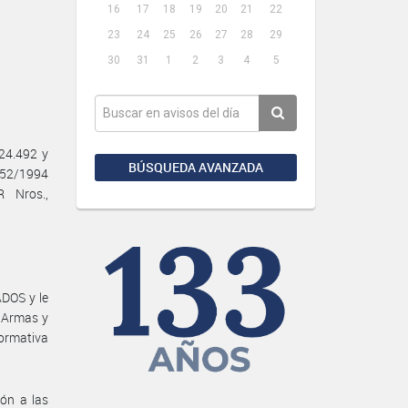
16
17
18
19
20
21
22
23
24
25
26
27
28
29
30
31
1
2
3
4
5
24.492 y
BÚSQUEDA AVANZADA
 252/1994
 Nros.,
DOS y le
e Armas y
normativa
ón a las