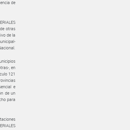
tencia de
TERIALES
de otras
ivo de la
unicipal-
Nacional.
unicipios
tras-, en
ículo 121
rovincias
encial e
ión de un
icho para
ntaciones
TERIALES