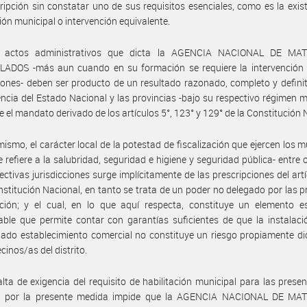
ripción sin constatar uno de sus requisitos esenciales, como es la exis
ción municipal o intervención equivalente.
 actos administrativos que dicta la AGENCIA NACIONAL DE MA
ADOS -más aun cuando en su formación se requiere la intervención 
ciones- deben ser producto de un resultado razonado, completo y definit
ncia del Estado Nacional y las provincias -bajo su respectivo régimen m
 el mandato derivado de los artículos 5°, 123° y 129° de la Constitución 
mismo, el carácter local de la potestad de fiscalización que ejercen los m
e refiere a la salubridad, seguridad e higiene y seguridad pública- entre o
ectivas jurisdicciones surge implícitamente de las prescripciones del art
nstitución Nacional, en tanto se trata de un poder no delegado por las p
ción; y el cual, en lo que aquí respecta, constituye un elemento es
able que permite contar con garantías suficientes de que la instalac
ado establecimiento comercial no constituye un riesgo propiamente d
cinos/as del distrito.
alta de exigencia del requisito de habilitación municipal para las prese
s por la presente medida impide que la AGENCIA NACIONAL DE MA