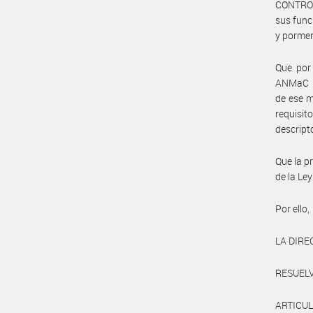
CONTROLA
sus func
y pormen
Que por 
ANMaC Nr
de ese m
requisit
descript
Que la pr
de la Le
Por ello,
LA DIRE
RESUELV
ARTICUL