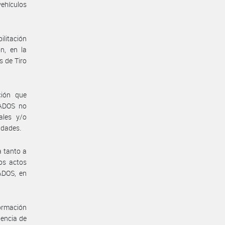
vehículos
ilitación
ón, en la
 de Tiro
ción que
ADOS no
ales y/o
idades.
a tanto a
los actos
ADOS, en
ormación
gencia de