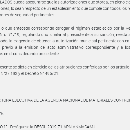
DOS pueda asegurarse que las autorizaciones que otorga, en pleno eje
iones, lo sean respecto de un establecimiento que cumple con todos los r
ores de seguridad pertinentes.
lo que antecede corresponde derogar el régimen establecido por la R
o. 71/19, regulando uno similar al preexistente a su sanción, reestab
odo, la exigencia de obtener la autorización municipal pertinente con ca
o previo a la emisión del acto administrativo correspondiente y a lo
os en el considerando precedente.
esente se dicta en ejercicio de las atribuciones conferidas por los artícul
y N°27.192 y el Decreto N° 496/21.
CTORA EJECUTIVA DE LA AGENCIA NACIONAL DE MATERIALES CONTR
E:
O 1°.- Deróguese la RESOL-2019-71-APN-ANMAC#MJ.