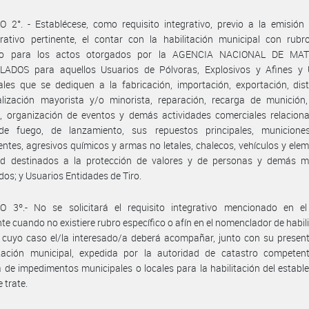
 2°. - Establécese, como requisito integrativo, previo a la emisión
rativo pertinente, el contar con la habilitación municipal con rubr
ado para los actos otorgados por la AGENCIA NACIONAL DE MA
ADOS para aquellos Usuarios de Pólvoras, Explosivos y Afines y 
les que se dediquen a la fabricación, importación, exportación, dist
alización mayorista y/o minorista, reparación, recarga de munición,
o, organización de eventos y demás actividades comerciales relacion
e fuego, de lanzamiento, sus repuestos principales, municion
tes, agresivos químicos y armas no letales, chalecos, vehículos y ele
ad destinados a la protección de valores y de personas y demás ma
dos; y Usuarios Entidades de Tiro.
O 3º.- No se solicitará el requisito integrativo mencionado en el 
te cuando no existiere rubro específico o afín en el nomenclador de habil
n cuyo caso el/la interesado/a deberá acompañar, junto con su present
tación municipal, expedida por la autoridad de catastro competent
 de impedimentos municipales o locales para la habilitación del establ
 trate.