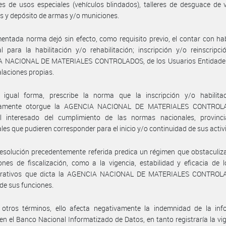
es de usos especiales (vehículos blindados), talleres de desguace de 
s y depósito de armas y/o municiones.
entada norma dejó sin efecto, como requisito previo, el contar con hab
l para la habilitación y/o rehabilitación; inscripción y/o reinscripci
 NACIONAL DE MATERIALES CONTROLADOS, de los Usuarios Entidades
alaciones propias.
 igual forma, prescribe la norma que la inscripción y/o habilita
namente otorgue la AGENCIA NACIONAL DE MATERIALES CONTROL
l interesado del cumplimiento de las normas nacionales, provinci
les que pudieren corresponder para el inicio y/o continuidad de sus activ
esolución precedentemente referida predica un régimen que obstaculiz
ones de fiscalización, como a la vigencia, estabilidad y eficacia de 
trativos que dicta la AGENCIA NACIONAL DE MATERIALES CONTROL
 de sus funciones.
 otros términos, ello afecta negativamente la indemnidad de la inf
en el Banco Nacional Informatizado de Datos, en tanto registraría la vi