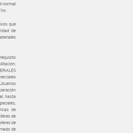
el normal
iro.
ivos que
oridad de
ateriales
requisito
litación;
TERIALES
merciales
Usuarios
eparación
al, hasta
eciales,
ricas de
lleres de
lleres de
armado de