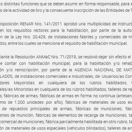
las distintas funciones que se deben asumir en forma responsable, para 
o de la actividad de tiro y la consecuente inscripción de las Entidades de T
isposición RENAR Nro. 141/2011 aprobó una multiplicidad de instruct
en los requisitos rectores para la habilitación, por parte de la aut
ón de la Ley Nro. 20.429, de instalaciones fabriles y comerciales de m
dos, entre los cuales se menciona el requisito de habilitación municipal.
ante la Resolución ANMaC Nro. 71/2019, se resolvió dejar sin efecto el 
e contar con habilitación municipal, para la habilitación y/o rehabi
ción y/o reinscripción, por parte de la AGENCIA NACIONAL DE MA
DOS, de instalaciones comerciales e industriales, de: Usuarios/as Co
uidores Mayoristas en cualquiera de los rubros habilitados, 
les/as Minoristas en cualquiera de los rubros habilitados, talleres de r
, fábricas de armas, fábricas de armas en forma no continua (artesan
mo de 1.200 unidades por año), fábricas de materiales de usos esp
s de repuestos principales de armas, fábricas de municiones, fáb
tes de munición, fábricas de elementos de recarga de municiones, ta
comercial de municiones, fábrica parcialmente habilitada en otro rubro, ta
ón de materiales de usos especiales (vehículos blindados), talleres de 