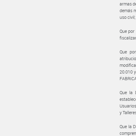
armas de
demás ma
uso civil
Que por 
fiscaliza
Que por
atribuc
modifica
20.010 y
FABRICA
Que la 
estable
Usuarios
y Taller
Que la D
comprend