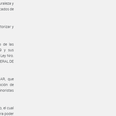
uraleza y
icados de
torizar y
o de las
29 y sus
 Ley Nro.
ENERAL DE
NAR, que
pción de
inoristas
, el cual
ara poder