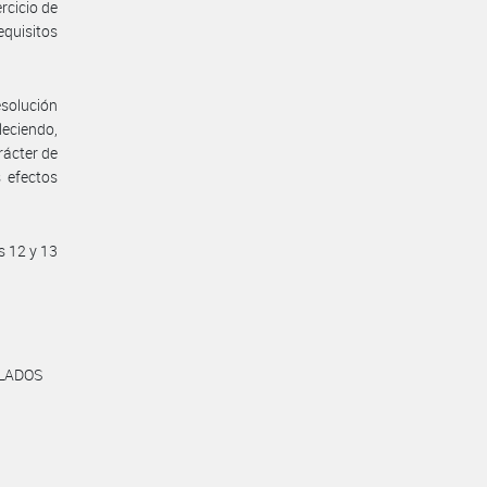
rcicio de
equisitos
esolución
leciendo,
rácter de
s efectos
os 12 y 13
OLADOS