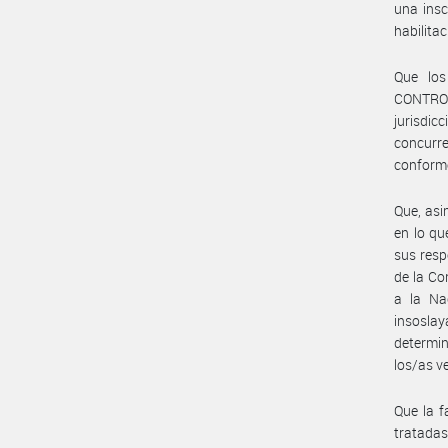
una insc
habilita
Que los
CONTROL
jurisdic
concurre
conforme
Que, asi
en lo qu
sus resp
de la Co
a la Na
insoslay
determin
los/as ve
Que la f
tratada