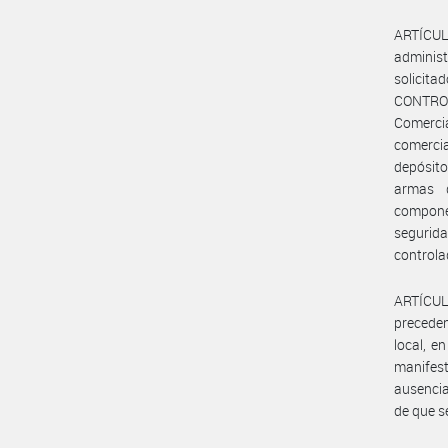
ARTÍCULO
administ
solicit
CONTROL
Comercia
comerci
depósit
armas d
componen
segurid
controla
ARTÍCUL
preceden
local, e
manifes
ausencia
de que se