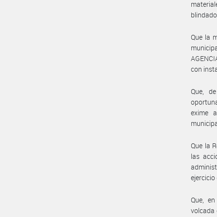
material
blindado
Que la m
municipa
AGENCIA
con inst
Que, de
oportu
exime a
municipa
Que la R
las acci
adminis
ejercicio
Que, en
volcada 