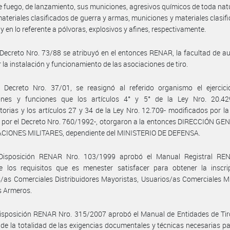
 fuego, de lanzamiento, sus municiones, agresivos químicos de toda nat
teriales clasificados de guerra y armas, municiones y materiales clasif
; y en lo referente a pólvoras, explosivos y afines, respectivamente.
Decreto Nro. 73/88 se atribuyó en el entonces RENAR, la facultad de au
r la instalación y funcionamiento de las asociaciones de tiro.
 Decreto Nro. 37/01, se reasignó al referido organismo el ejercici
iones y funciones que los artículos 4° y 5° de la Ley Nro. 20.4
torias y los artículos 27 y 34 de la Ley Nro. 12.709- modificados por la
 por el Decreto Nro. 760/1992-, otorgaron a la entonces DIRECCIÓN G
CIONES MILITARES, dependiente del MINISTERIO DE DEFENSA.
Disposición RENAR Nro. 103/1999 aprobó el Manual Registral RE
ce los requisitos que es menester satisfacer para obtener la inscri
/as Comerciales Distribuidores Mayoristas, Usuarios/as Comerciales M
es Armeros.
isposición RENAR Nro. 315/2007 aprobó el Manual de Entidades de Tiro
e la totalidad de las exigencias documentales y técnicas necesarias p