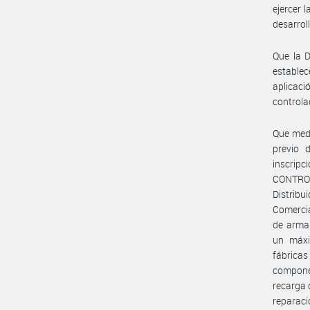
ejercer 
desarroll
Que la D
establec
aplicaci
controla
Que medi
previo d
inscrip
CONTROLA
Distrib
Comercia
de armas
un máxi
fábrica
componen
recarga 
reparaci