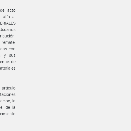
 del acto
o afín al
TERIALES
Usuarios
ribución,
 remate,
adas con
es y sus
mentos de
teriales
artículo
itaciones
ación, la
e, de la
ecimiento