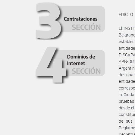
EDICTO
El INST
Belgran
establec
entida
DISCAPA
APN-DI#
Argentin
designad
entidad
correspo
la Ciuda
pruebas 
desde el
constitu
de sus 
Reglamen
Decreto 