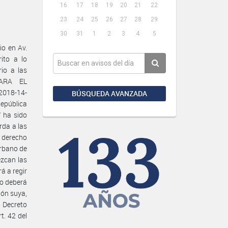
16
17
18
19
20
21
22
23
24
25
26
27
28
29
30
31
1
2
3
4
5
o en Av.
ito a lo
rio a las
PARA EL
2018-14-
BÚSQUEDA AVANZADA
epública
” ha sido
rda a las
 derecho
urbano de
zcan las
á a regir
zo deberá
ión suya,
 Decreto
t. 42 del